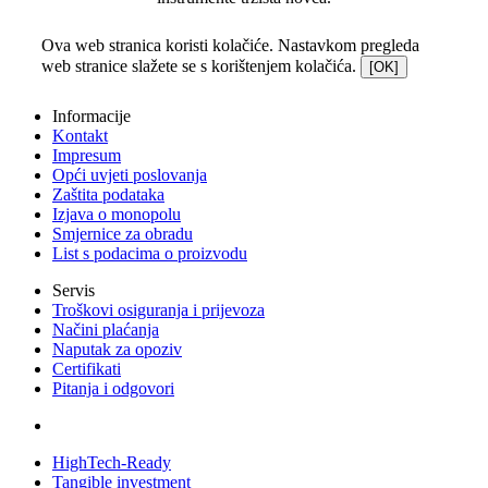
Ova web stranica koristi kolačiće. Nastavkom pregleda
web stranice slažete se s korištenjem kolačića.
[OK]
Informacije
Kontakt
Impresum
Opći uvjeti poslovanja
Zaštita podataka
Izjava o monopolu
Smjernice za obradu
List s podacima o proizvodu
Servis
Troškovi osiguranja i prijevoza
Načini plaćanja
Naputak za opoziv
Certifikati
Pitanja i odgovori
HighTech-Ready
Tangible investment