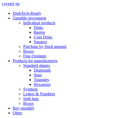
OSMIUM
HighTech-Ready
Tangible investment
Individual products
Disks
Barren
Coin Disks
Squares
Purchase by fixed amount
Boxes
Fine-Osmium
Products for manufacturers
Standard shapes
Diamonds
Stars
Triangles
Hexagons
Symbols
Letters & Numbers
Split bars
Boxes
Buy monthly
Other