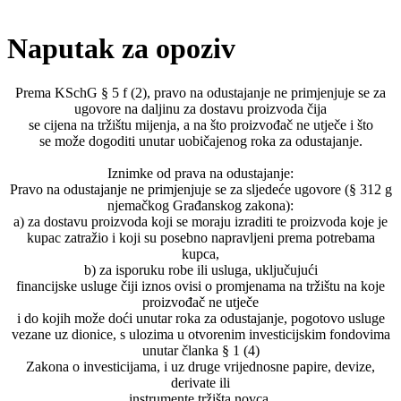
Naputak za opoziv
Prema KSchG § 5 f (2), pravo na odustajanje ne primjenjuje se za
ugovore na daljinu za dostavu proizvoda čija
se cijena na tržištu mijenja, a na što proizvođač ne utječe i što
se može dogoditi unutar uobičajenog roka za odustajanje.
Iznimke od prava na odustajanje:
Pravo na odustajanje ne primjenjuje se za sljedeće ugovore (§ 312 g
njemačkog Građanskog zakona):
a) za dostavu proizvoda koji se moraju izraditi te proizvoda koje je
kupac zatražio i koji su posebno napravljeni prema potrebama
kupca,
b) za isporuku robe ili usluga, uključujući
financijske usluge čiji iznos ovisi o promjenama na tržištu na koje
proizvođač ne utječe
i do kojih može doći unutar roka za odustajanje, pogotovo usluge
vezane uz dionice, s ulozima u otvorenim investicijskim fondovima
unutar članka § 1 (4)
Zakona o investicijama, i uz druge vrijednosne papire, devize,
derivate ili
instrumente tržišta novca.