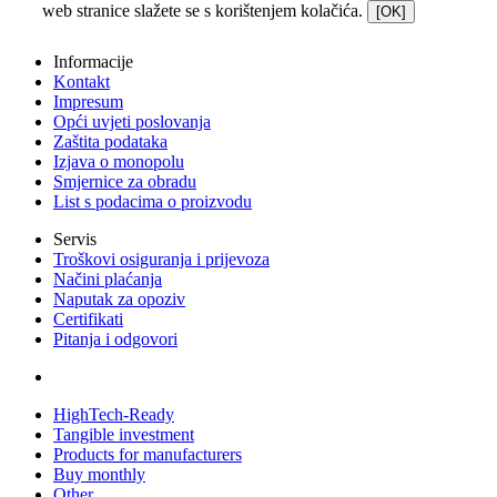
web stranice slažete se s korištenjem kolačića.
[OK]
Informacije
Kontakt
Impresum
Opći uvjeti poslovanja
Zaštita podataka
Izjava o monopolu
Smjernice za obradu
List s podacima o proizvodu
Servis
Troškovi osiguranja i prijevoza
Načini plaćanja
Naputak za opoziv
Certifikati
Pitanja i odgovori
HighTech-Ready
Tangible investment
Products for manufacturers
Buy monthly
Other