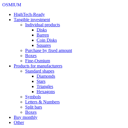
OSMIUM
HighTech-Ready
Tangible investment
Individual products
Disks
Barren
Coin Disks
Squares
Purchase by fixed amount
Boxes
Fine-Osmium
Products for manufacturers
Standard shapes
Diamonds
Stars
Triangles
Hexagons
Symbols
Letters & Numbers
Split bars
Boxes
Buy monthly
Other