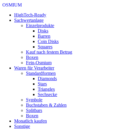
OSMIUM
HighTech-Ready
Sachwertanlage
Einzelprodukte
Disks
Barren
Coin Disks
Squares
Kauf nach festem Betrag
Boxen
Fein-Osmium
Waren für Verarbeiter
Standardformen
Diamonds
Stars
Triangles
Sechsecke
Symbole
Buchstaben & Zahlen
Splitbars
Boxen
Monatlich kaufen
Sonstige