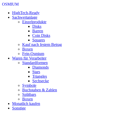
OSMIUM
HighTech-Ready
Sachwertanlage
Einzelprodukte
Disks
Barren
Coin Disks
Squares
Kauf nach festem Betrag
Boxen
Fein-Osmium
Waren für Verarbeiter
Standardformen
Diamonds
Stars
Triangles
Sechsecke
Symbole
Buchstaben & Zahlen
Splitbars
Boxen
Monatlich kaufen
Sonstige