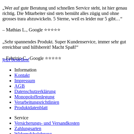
„Wer auf gute Beratung und schnellen Service steht, ist hier genau
richtig. Die Mitarbeiter sind stets bemüht alles zügig und ohne
grosses trara abzuwickeln. 5 Sterne, weil es leider nur 5 gibt…“
– Mathias L., Google ⭐⭐⭐⭐⭐
„Sehr spannendes Produkt. Super Kundenservice, immer sehr gut
erreichbar und hilfsbereit! Macht Spaß!“
– Fabrizio C., Google ⭐⭐⭐⭐⭐
jetzt bestellen!
Information
Kontakt
Impressum
AGB
Datenschutzerklärung
Monopoloffenlegung
Verarbeitungsrichtlinien
Produktdatenblatt
Service
Versicherungs- und Versandkosten
Zahlungsarten
Widerrufsbelehrung