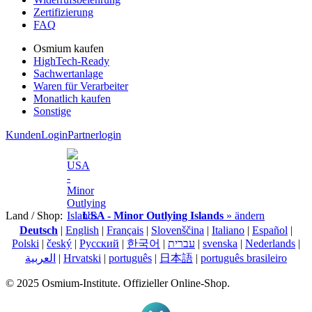
Zertifizierung
FAQ
Osmium kaufen
HighTech-Ready
Sachwertanlage
Waren für Verarbeiter
Monatlich kaufen
Sonstige
KundenLogin
Partnerlogin
Land / Shop:
USA - Minor Outlying Islands
» ändern
Deutsch
|
English
|
Français
|
Slovenščina
|
Italiano
|
Español
|
Polski
|
český
|
Pусский
|
한국어
|
עברית
|
svenska
|
Nederlands
|
العربية
|
Hrvatski
|
português
|
日本語
|
português brasileiro
© 2025 Osmium-Institute. Offizieller Online-Shop.