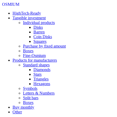
OSMIUM
HighTech-Ready
Tangible investment
Individual products
Disks
Barren
Coin Disks
Squares
Purchase by fixed amount
Boxes
Fine-Osmium
Products for manufacturers
Standard shapes
Diamonds
Stars
Triangles
Hexagons
Symbols
Letters & Numbers
Split bars
Boxes
Buy monthly
Other