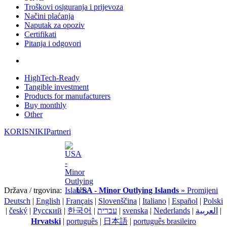
Troškovi osiguranja i prijevoza
Načini plaćanja
Naputak za opoziv
Certifikati
Pitanja i odgovori
HighTech-Ready
Tangible investment
Products for manufacturers
Buy monthly
Other
KORISNIKI
Partneri
Država / trgovina:
USA - Minor Outlying Islands
» Promijeni
Deutsch
|
English
|
Français
|
Slovenščina
|
Italiano
|
Español
|
Polski
|
český
|
Pусский
|
한국어
|
עברית
|
svenska
|
Nederlands
|
العربية
|
Hrvatski
|
português
|
日本語
|
português brasileiro