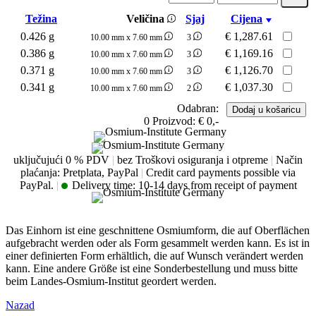
Težina
Veličina
Sjaj
Cijena
0.426 g
€
1,287.61
10.00 mm x 7.60 mm
3
0.386 g
€
1,169.16
10.00 mm x 7.60 mm
3
0.371 g
€
1,126.70
10.00 mm x 7.60 mm
3
0.341 g
€
1,037.30
10.00 mm x 7.60 mm
2
Odabran:
0
Proizvod:
€ 0,-
uključujući 0 % PDV
|
bez Troškovi osiguranja i otpreme
|
Način
plaćanja: Pretplata, PayPal
|
Credit card payments possible via
PayPal.
|
Delivery time:
10-14 days from receipt of payment
Das Einhorn ist eine geschnittene Osmiumform, die auf Oberflächen
aufgebracht werden oder als Form gesammelt werden kann. Es ist in
einer definierten Form erhältlich, die auf Wunsch verändert werden
kann. Eine andere Größe ist eine Sonderbestellung und muss bitte
beim Landes-Osmium-Institut geordert werden.
Nazad