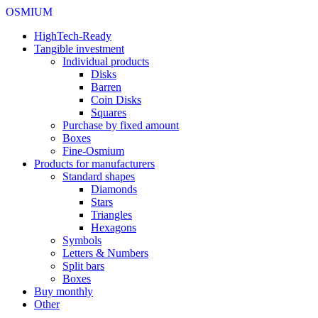
OSMIUM
HighTech-Ready
Tangible investment
Individual products
Disks
Barren
Coin Disks
Squares
Purchase by fixed amount
Boxes
Fine-Osmium
Products for manufacturers
Standard shapes
Diamonds
Stars
Triangles
Hexagons
Symbols
Letters & Numbers
Split bars
Boxes
Buy monthly
Other