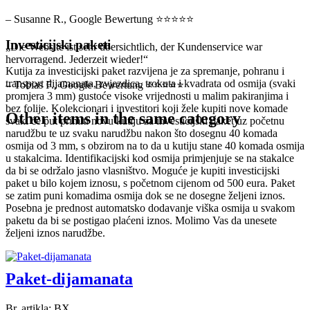
– Susanne R., Google Bewertung ⭐⭐⭐⭐⭐
Investicijski paketi
„Die Website ist sehr übersichtlich, der Kundenservice war
hervorragend. Jederzeit wieder!“
Kutija za investicijski paket razvijena je za spremanje, pohranu i
transport dijamanata, zvjezdica, trokuta i kvadrata od osmija (svaki
– Tobias F., Google Bewertung ⭐⭐⭐⭐⭐
promjera 3 mm) gustoće visoke vrijednosti u malim pakiranjima i
bez folije. Kolekcionari i investitori koji žele kupiti nove komade
Other items in the same category
svaki će put primiti novu kutiju za investicijski paket uz početnu
narudžbu te uz svaku narudžbu nakon što dosegnu 40 komada
osmija od 3 mm, s obzirom na to da u kutiju stane 40 komada osmija
u stakalcima. Identifikacijski kod osmija primjenjuje se na stakalce
da bi se održalo jasno vlasništvo. Moguće je kupiti investicijski
paket u bilo kojem iznosu, s početnom cijenom od 500 eura. Paket
se zatim puni komadima osmija dok se ne dosegne željeni iznos.
Posebna je prednost automatsko dodavanje viška osmija u svakom
paketu da bi se postigao plaćeni iznos. Molimo Vas da unesete
željeni iznos narudžbe.
Paket-dijamanata
Br. artikla: BX