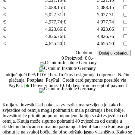
€
5,221.10
€
5,221.10
€
5,088.15
€
5,088.15
€
5,027.31
€
5,027.31
€
4,977.74
€
4,977.74
€
4,923.66
€
4,923.66
€
4,826.76
€
4,826.76
€
4,655.50
€
4,655.50
Odabran:
0
Proizvod:
€ 0,-
uključujući 0 % PDV
|
bez Troškovi osiguranja i otpreme
|
Način
plaćanja: Pretplata, PayPal
|
Credit card payments possible via
PayPal.
|
Delivery time:
10-14 days from receipt of payment
Kutija za investicijski paket sa zvjezdicama razvijena je kako bi
zvjezdice od osmija mogli pohraniti u mala pakiranja i bez folije.
Investitori će primiti potpuno popunjenu kutiju sa 40 zvjezdica od
osmija. Kutija može sigurno pohraniti 40 zvjezdica od osmija u
staklenim bočicama u malom pakiranju. Identifikacijski kod osmija
otisnut je na svakoj bočici da bi se održalo jasno vlasništvo. Kako se