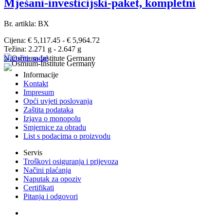
Mješani-investicijski-paket, kompletni
Br. artikla: BX
Cijena: € 5,117.45 - € 5,964.72
Težina: 2.271 g - 2.647 g
Naručite sada!
Informacije
Kontakt
Impresum
Opći uvjeti poslovanja
Zaštita podataka
Izjava o monopolu
Smjernice za obradu
List s podacima o proizvodu
Servis
Troškovi osiguranja i prijevoza
Načini plaćanja
Naputak za opoziv
Certifikati
Pitanja i odgovori