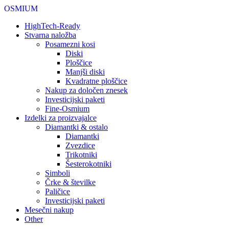
OSMIUM
HighTech-Ready
Stvarna naložba
Posamezni kosi
Diski
Ploščice
Manjši diski
Kvadratne ploščice
Nakup za določen znesek
Investicijski paketi
Fine-Osmium
Izdelki za proizvajalce
Diamantki & ostalo
Diamantki
Zvezdice
Trikotniki
Šesterokotniki
Simboli
Črke & številke
Paličice
Investicijski paketi
Mesečni nakup
Other