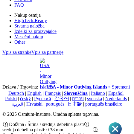
FAQ
Nakup osmija
HighTech-Ready
Stvarna naložba
Izdelki za proizvajalce
Mesečni nakup
Other
Vpis za stranke
Vpis za partnerje
Država / Trgovina:
USA - Minor Outlying Islands
» Spremeni
Deutsch
|
English
|
Français
|
Slovenščina
|
Italiano
|
Español
|
Polski
|
český
|
Pусский
|
한국어
|
עברית
|
svenska
|
Nederlands
|
العربية
|
Hrvatski
|
português
|
日本語
|
português brasileiro
© 2025 Osmium-Institute. Uradna spletna trgovina.
Dolžina / Širina / srednja debelina plasti
srednja debelina plasti: 0.38 mm