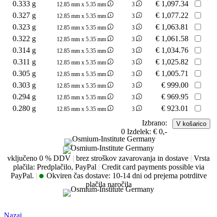
0.333 g
€
1,097.34
12.85 mm x 5.35 mm
3
0.327 g
€
1,077.22
12.85 mm x 5.35 mm
3
0.323 g
€
1,063.81
12.85 mm x 5.35 mm
3
0.322 g
€
1,061.58
12.85 mm x 5.35 mm
3
0.314 g
€
1,034.76
12.85 mm x 5.35 mm
3
0.311 g
€
1,025.82
12.85 mm x 5.35 mm
3
0.305 g
€
1,005.71
12.85 mm x 5.35 mm
3
0.303 g
€
999.00
12.85 mm x 5.35 mm
3
0.294 g
€
969.95
12.85 mm x 5.35 mm
3
0.280 g
€
923.01
12.85 mm x 5.35 mm
3
Izbrano:
0
Izdelek:
€ 0,-
vključeno 0 % DDV
|
brez stroškov zavarovanja in dostave
|
Vrsta
plačila: Predplačilo, PayPal
|
Credit card payments possible via
PayPal.
|
Okviren čas dostave:
10-14 dni od prejema potrditve
plačila naročila
Nazaj