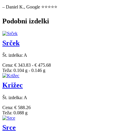
– Daniel K., Google ⭐⭐⭐⭐⭐
Podobni izdelki
Srček
Št. izdelka: A
Cena: € 343.83 - € 475.68
Teža: 0.104 g - 0.146 g
Križec
Št. izdelka: A
Cena: € 588.26
Teža: 0.088 g
Srce