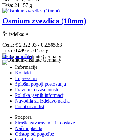
Teža: 24.157 g
Osmium zvezdica (10mm)
Št. izdelka: A
Cena: € 2,322.03 - € 2,565.63
Teža: 0.499 g - 0.552 g
Oddaj naročilo
Informacije
Kontakt
Impressum
Splošni pogoji poslovanja
Pravilnik o zasebnosti
Politika javnih informacij
Navodila za izdelavo nakita
Podatkovni list
Podpora
Stroški zavarovanja in dostave
Načini plačila
Odstop od pogodbe
Certifikat