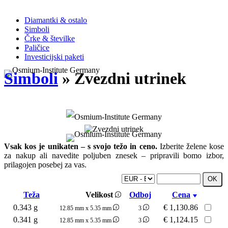
Diamantki & ostalo
Simboli
Črke & številke
Paličice
Investicijski paketi
Simboli
» Zvezdni utrinek
Vsak kos je unikaten – s svojo težo in ceno.
Izberite želene kose
za nakup ali navedite poljuben znesek – pripravili bomo izbor,
prilagojen posebej za vas.
Teža
Velikost
Odboj
Cena
0.343 g
€
1,130.86
12.85 mm x 5.35 mm
3
0.341 g
€
1,124.15
12.85 mm x 5.35 mm
3