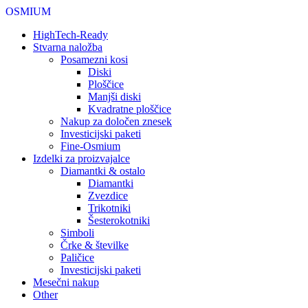
OSMIUM
HighTech-Ready
Stvarna naložba
Posamezni kosi
Diski
Ploščice
Manjši diski
Kvadratne ploščice
Nakup za določen znesek
Investicijski paketi
Fine-Osmium
Izdelki za proizvajalce
Diamantki & ostalo
Diamantki
Zvezdice
Trikotniki
Šesterokotniki
Simboli
Črke & številke
Paličice
Investicijski paketi
Mesečni nakup
Other