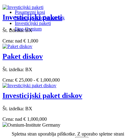
Posamezni kosi
Investicijski paketi
Nakup za določen znesek
Investicijski paketi
Fine-Osmium
Št. izdelka: BX
Cena: nad € 1,000
Paket diskov
Št. izdelka: BX
Cena: € 25,000 - € 1,000,000
Investicijski paket diskov
Št. izdelka: BX
Cena: nad € 1,000,000
Spletna stran uporablja pištkotke. Z uporabo spletne strani