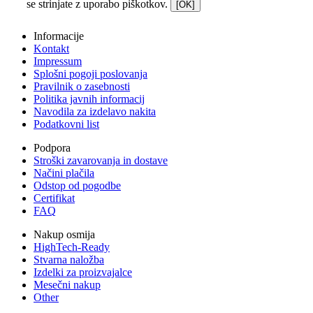
se strinjate z uporabo piškotkov.
[OK]
Informacije
Kontakt
Impressum
Splošni pogoji poslovanja
Pravilnik o zasebnosti
Politika javnih informacij
Navodila za izdelavo nakita
Podatkovni list
Podpora
Stroški zavarovanja in dostave
Načini plačila
Odstop od pogodbe
Certifikat
FAQ
Nakup osmija
HighTech-Ready
Stvarna naložba
Izdelki za proizvajalce
Mesečni nakup
Other