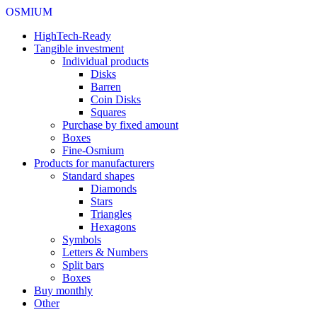
OSMIUM
HighTech-Ready
Tangible investment
Individual products
Disks
Barren
Coin Disks
Squares
Purchase by fixed amount
Boxes
Fine-Osmium
Products for manufacturers
Standard shapes
Diamonds
Stars
Triangles
Hexagons
Symbols
Letters & Numbers
Split bars
Boxes
Buy monthly
Other