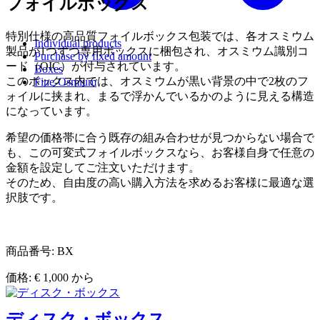
フォイルボックス
特別仕様の高品質フォイルボックス包装では、各オスミウム
Individual products
製品が1つずつ専用ボックスに梱包され、オスミウム識別コ
Purchase by fixed amount
ード（OIC）が付与されています。
Boxes
このボックス内では、オスミウムが黒い背景の中で2枚のフ
Fine-Osmium
ォイルに挟まれ、まるで浮かんでいるかのように見える構造
になっています。
希望の価格帯に合う既存の組み合わせが見つからない場合で
も、この可変式フォイルボックスなら、お客様自身で任意の
金額を設定してご注文いただけます。
そのため、自由度の高い購入方法を求めるお客様に最適な選
択肢です。
商品番号: BX
価格: € 1,000 から
ディスク・ボックス