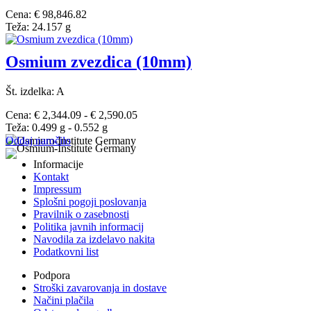
Cena: € 98,846.82
Teža: 24.157 g
Osmium zvezdica (10mm)
Št. izdelka: A
Cena: € 2,344.09 - € 2,590.05
Teža: 0.499 g - 0.552 g
Oddaj naročilo
Informacije
Kontakt
Impressum
Splošni pogoji poslovanja
Pravilnik o zasebnosti
Politika javnih informacij
Navodila za izdelavo nakita
Podatkovni list
Podpora
Stroški zavarovanja in dostave
Načini plačila