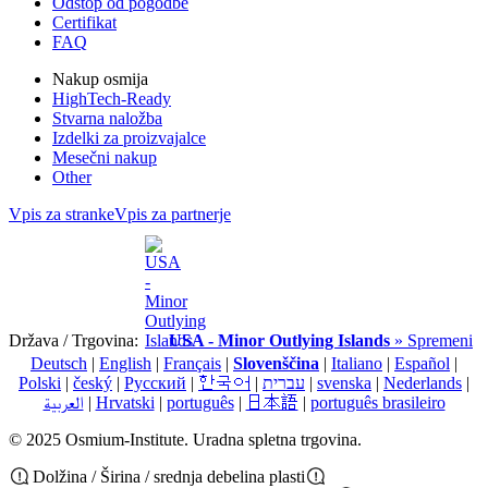
Odstop od pogodbe
Certifikat
FAQ
Nakup osmija
HighTech-Ready
Stvarna naložba
Izdelki za proizvajalce
Mesečni nakup
Other
Vpis za stranke
Vpis za partnerje
Država / Trgovina:
USA - Minor Outlying Islands
» Spremeni
Deutsch
|
English
|
Français
|
Slovenščina
|
Italiano
|
Español
|
Polski
|
český
|
Pусский
|
한국어
|
עברית
|
svenska
|
Nederlands
|
العربية
|
Hrvatski
|
português
|
日本語
|
português brasileiro
© 2025 Osmium-Institute. Uradna spletna trgovina.
Dolžina / Širina / srednja debelina plasti