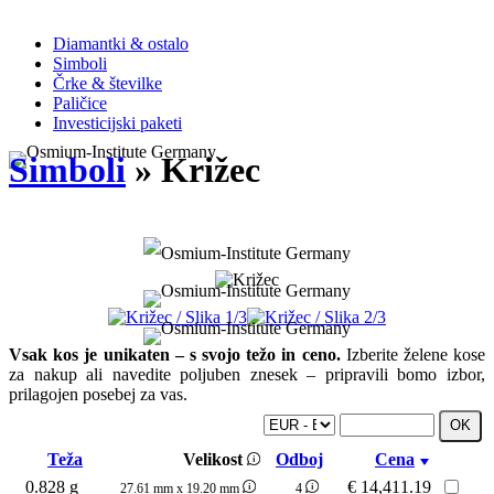
Diamantki & ostalo
Simboli
Črke & številke
Paličice
Investicijski paketi
Simboli
» Križec
Vsak kos je unikaten – s svojo težo in ceno.
Izberite želene kose
za nakup ali navedite poljuben znesek – pripravili bomo izbor,
prilagojen posebej za vas.
Teža
Velikost
Odboj
Cena
0.828 g
€
14,411.19
27.61 mm x 19.20 mm
4