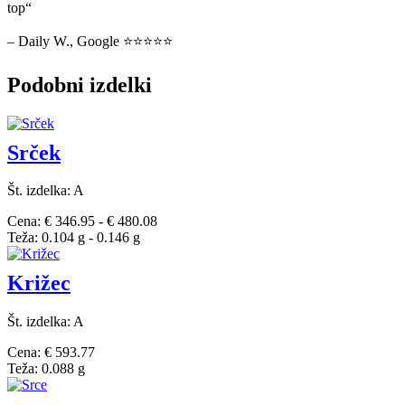
top“
– Daily W., Google ⭐⭐⭐⭐⭐
Podobni izdelki
Srček
Št. izdelka: A
Cena: € 346.95 - € 480.08
Teža: 0.104 g - 0.146 g
Križec
Št. izdelka: A
Cena: € 593.77
Teža: 0.088 g