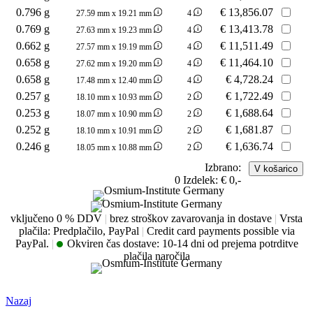
0.796 g
€
13,856.07
27.59 mm x 19.21 mm
4
0.769 g
€
13,413.78
27.63 mm x 19.23 mm
4
0.662 g
€
11,511.49
27.57 mm x 19.19 mm
4
0.658 g
€
11,464.10
27.62 mm x 19.20 mm
4
0.658 g
€
4,728.24
17.48 mm x 12.40 mm
4
0.257 g
€
1,722.49
18.10 mm x 10.93 mm
2
0.253 g
€
1,688.64
18.07 mm x 10.90 mm
2
0.252 g
€
1,681.87
18.10 mm x 10.91 mm
2
0.246 g
€
1,636.74
18.05 mm x 10.88 mm
2
Izbrano:
0
Izdelek:
€ 0,-
vključeno 0 % DDV
|
brez stroškov zavarovanja in dostave
|
Vrsta
plačila: Predplačilo, PayPal
|
Credit card payments possible via
PayPal.
|
Okviren čas dostave:
10-14 dni od prejema potrditve
plačila naročila
Nazaj