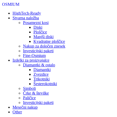
OSMIUM
HighTech-Ready
Stvarna naložba
Posamezni kosi
Diski
Ploščice
Manjši diski
Kvadratne ploščice
Nakup za določen znesek
Investicijski paketi
Fine-Osmium
Izdelki za proizvajalce
Diamantki & ostalo
Diamantki
Zvezdice
Trikotniki
Šesterokotniki
Simboli
Črke & številke
Paličice
Investicijski paketi
Mesečni nakup
Other