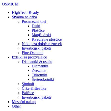
OSMIUM
HighTech-Ready
Stvarna naložba
Posamezni kosi
Diski
Ploščice
Manjši diski
Kvadratne ploščice
Nakup za določen znesek
Investicijski paketi
Fine-Osmium
Izdelki za proizvajalce
Diamantki & ostalo
Diamantki
Zvezdice
Trikotniki
Šesterokotniki
Simboli
Črke & številke
Paličice
Investicijski paketi
Mesečni nakup
Other