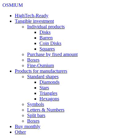
OSMIUM
HighTech-Ready
Tangible investment
Individual products
Disks
Barren
Coin Disks
Squares
Purchase by fixed amount
Boxes
Fine-Osmium
Products for manufacturers
Standard shapes
Diamonds
Stars
Triangles
Hexagons
Symbols
Letters & Numbers
Split bars
Boxes
Buy monthly
Other