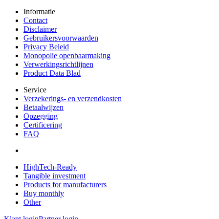
Informatie
Contact
Disclaimer
Gebruikersvoorwaarden
Privacy Beleid
Monopolie openbaarmaking
Verwerkingsrichtlijnen
Product Data Blad
Service
Verzekerings- en verzendkosten
Betaalwijzen
Opzegging
Certificering
FAQ
HighTech-Ready
Tangible investment
Products for manufacturers
Buy monthly
Other
Klant login
Partner login