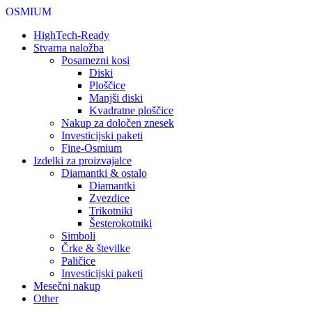
OSMIUM
HighTech-Ready
Stvarna naložba
Posamezni kosi
Diski
Ploščice
Manjši diski
Kvadratne ploščice
Nakup za določen znesek
Investicijski paketi
Fine-Osmium
Izdelki za proizvajalce
Diamantki & ostalo
Diamantki
Zvezdice
Trikotniki
Šesterokotniki
Simboli
Črke & številke
Paličice
Investicijski paketi
Mesečni nakup
Other