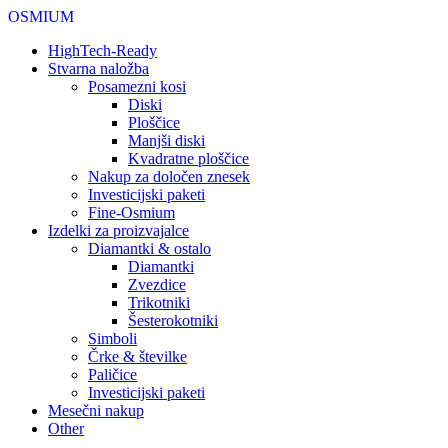
OSMIUM
HighTech-Ready
Stvarna naložba
Posamezni kosi
Diski
Ploščice
Manjši diski
Kvadratne ploščice
Nakup za določen znesek
Investicijski paketi
Fine-Osmium
Izdelki za proizvajalce
Diamantki & ostalo
Diamantki
Zvezdice
Trikotniki
Šesterokotniki
Simboli
Črke & številke
Paličice
Investicijski paketi
Mesečni nakup
Other