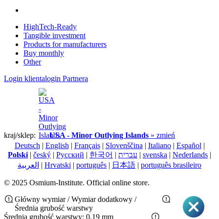
HighTech-Ready
Tangible investment
Products for manufacturers
Buy monthly
Other
Login klienta
login Partnera
kraj/sklep:
USA - Minor Outlying Islands
» zmień
Deutsch
|
English
|
Français
|
Slovenščina
|
Italiano
|
Español
|
Polski
|
český
|
Pусский
|
한국어
|
עברית
|
svenska
|
Nederlands
|
العربية
|
Hrvatski
|
português
|
日本語
|
português brasileiro
© 2025 Osmium-Institute. Official online store.
Główny wymiar / Wymiar dodatkowy /
Średnia grubość warstwy
Średnia grubość warstwy: 0.19 mm