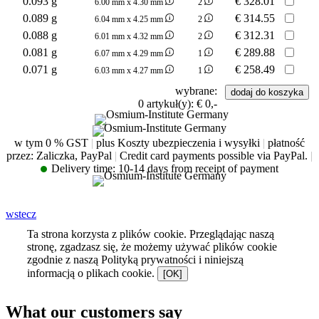
0.093 g
€
328.01
6.00 mm x 4.30 mm
2
0.089 g
€
314.55
6.04 mm x 4.25 mm
2
0.088 g
€
312.31
6.01 mm x 4.32 mm
2
0.081 g
€
289.88
6.07 mm x 4.29 mm
1
0.071 g
€
258.49
6.03 mm x 4.27 mm
1
wybrane:
0
artykuł(y):
€ 0,-
w tym 0 % GST
|
plus Koszty ubezpieczenia i wysyłki
|
płatność
przez: Zaliczka, PayPal
|
Credit card payments possible via PayPal.
|
Delivery time:
10-14 days from receipt of payment
wstecz
Ta strona korzysta z plików cookie. Przeglądając naszą
stronę, zgadzasz się, że możemy używać plików cookie
zgodnie z naszą Polityką prywatności i niniejszą
informacją o plikach cookie.
[OK]
What our customers say