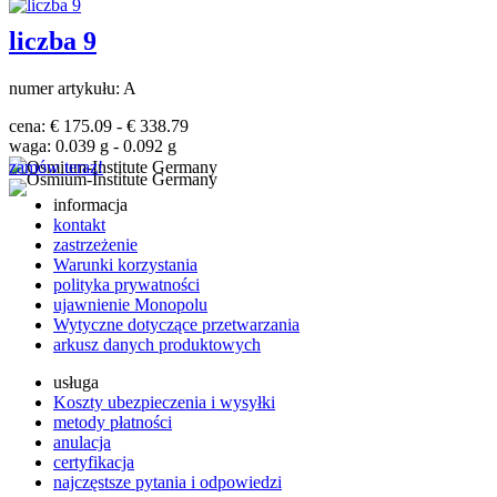
liczba 9
numer artykułu: A
cena: € 175.09 - € 338.79
waga: 0.039 g - 0.092 g
zamów teraz!
informacja
kontakt
zastrzeżenie
Warunki korzystania
polityka prywatności
ujawnienie Monopolu
Wytyczne dotyczące przetwarzania
arkusz danych produktowych
usługa
Koszty ubezpieczenia i wysyłki
metody płatności
anulacja
certyfikacja
najczęstsze pytania i odpowiedzi