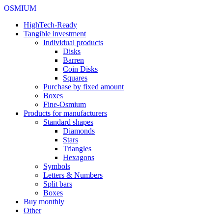
OSMIUM
HighTech-Ready
Tangible investment
Individual products
Disks
Barren
Coin Disks
Squares
Purchase by fixed amount
Boxes
Fine-Osmium
Products for manufacturers
Standard shapes
Diamonds
Stars
Triangles
Hexagons
Symbols
Letters & Numbers
Split bars
Boxes
Buy monthly
Other