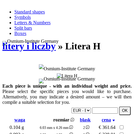
Standard shapes
Symbols
Letters & Numbers
Split bars
Boxes
litery i liczby
» Litera H
Each piece is unique - with an individual weight and price.
Please select the specific pieces you would like to purchase.
Alternatively, you may indicate a desired amount – we will then
compile a suitable selection for you.
waga
rozmiar
blask
cena
0.104 g
€
361.64
6.03 mm x 4.26 mm
2