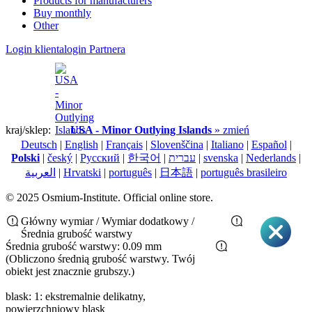
Products for manufacturers
Buy monthly
Other
Login klienta
login Partnera
kraj/sklep:
USA - Minor Outlying Islands
» zmień
Deutsch
|
English
|
Français
|
Slovenščina
|
Italiano
|
Español
|
Polski
|
český
|
Pусский
|
한국어
|
עברית
|
svenska
|
Nederlands
|
العربية
|
Hrvatski
|
português
|
日本語
|
português brasileiro
© 2025 Osmium-Institute. Official online store.
Główny wymiar / Wymiar dodatkowy /
Średnia grubość warstwy
Średnia grubość warstwy: 0.09 mm
(Obliczono średnią grubość warstwy. Twój
obiekt jest znacznie grubszy.)
blask: 1: ekstremalnie delikatny,
powierzchniowy blask