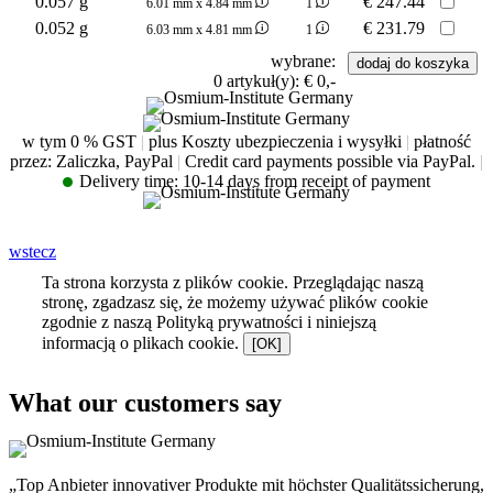
0.057 g
€
247.44
6.01 mm x 4.84 mm
1
0.052 g
€
231.79
6.03 mm x 4.81 mm
1
wybrane:
0
artykuł(y):
€ 0,-
w tym 0 % GST
|
plus Koszty ubezpieczenia i wysyłki
|
płatność
przez: Zaliczka, PayPal
|
Credit card payments possible via PayPal.
|
Delivery time:
10-14 days from receipt of payment
wstecz
Ta strona korzysta z plików cookie. Przeglądając naszą
stronę, zgadzasz się, że możemy używać plików cookie
zgodnie z naszą Polityką prywatności i niniejszą
informacją o plikach cookie.
[OK]
What our customers say
„Top Anbieter innovativer Produkte mit höchster Qualitätssicherung,