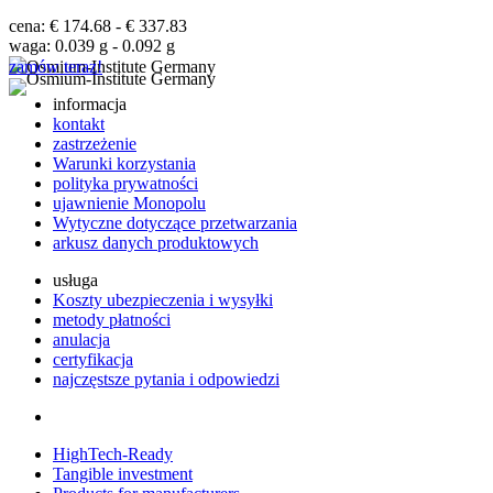
cena: € 174.68 - € 337.83
waga: 0.039 g - 0.092 g
zamów teraz!
informacja
kontakt
zastrzeżenie
Warunki korzystania
polityka prywatności
ujawnienie Monopolu
Wytyczne dotyczące przetwarzania
arkusz danych produktowych
usługa
Koszty ubezpieczenia i wysyłki
metody płatności
anulacja
certyfikacja
najczęstsze pytania i odpowiedzi
HighTech-Ready
Tangible investment