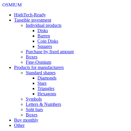
OSMIUM
HighTech-Ready
Tangible investment
Individual products
Disks
Barren
Coin Disks
Squares
Purchase by fixed amount
Boxes
Fine-Osmium
Products for manufacturers
Standard shapes
Diamonds
Stars
Triangles
Hexagons
Symbols
Letters & Numbers
Split bars
Boxes
Buy monthly
Other