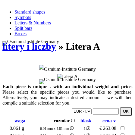
Standard shapes
Symbols
Letters & Numbers
Split bars
Boxes
litery i liczby
» Litera A
Each piece is unique - with an individual weight and price.
Please select the specific pieces you would like to purchase.
Alternatively, you may indicate a desired amount – we will then
compile a suitable selection for you.
waga
rozmiar
blask
cena
0.061 g
€
263.08
6.01 mm x 4.81 mm
1