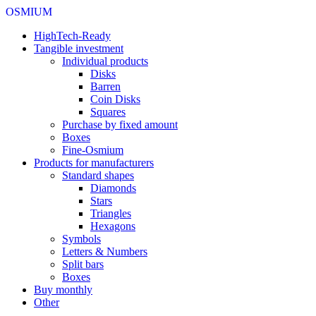
OSMIUM
HighTech-Ready
Tangible investment
Individual products
Disks
Barren
Coin Disks
Squares
Purchase by fixed amount
Boxes
Fine-Osmium
Products for manufacturers
Standard shapes
Diamonds
Stars
Triangles
Hexagons
Symbols
Letters & Numbers
Split bars
Boxes
Buy monthly
Other