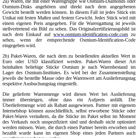
2a) Waren, die mit einer Warengruppe wie Osmium-Diamonds oder
Osmium-Disks angehören und direkt nach dem angegebenen
Gewicht bestellt werden können. In diesem Fall ist jedes Stück ein
Unikat mit festen Maßen und festem Gewicht. Jedes Stück wird mit
einem eigenen Preis angegeben. Für die Warengattung ist jeweils
stellvertretend ein Bild zu sehen. Das Originalzertifizierungsbild ist
nach dem Einkauf auf
www.osmium-identification-code.com
zu
sehen, wenn der entsprechende Osmium-Identification-Code
eingegeben wird.
2b) Paket-Waren, die nach dem zu bestellenden aktuellen Wert in
Euro oder USD klassifiziert werden. Paket-Waren dieser Art
beinhalten beliebige Stücke Osmium je nach Warenbestand im
Lager des Osmium-Institutes. Es wird bei der Zusammenstellung
jeweils die bestellte Masse oder der Warenwert am Auslieferungstag
respektive Ausbuchungstag eingestellt.
Die gelieferte Warenmenge wird diesen Wert bei Auslieferung
immer übersteigen, ohne dass ein Aufpreis anfällt. Die
Überliefermenge wird als Rabatt ausgewiesen. Partner mit eigenem
Internetshop können ausschließlich, selbst erworbene Stücke oder
Paket-Waren veräußern, da die Stücke im Paket selbst im Moment
des Verkaufs noch unspezifiziert sind und deshalb nicht optioniert
werden müssen. Ware, die durch einen Partner bereits erworben und
bezahlt wurde kann im eigenen Shop eines jeden Partners auch