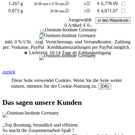
1.267 g
€
6,778.99
28.90 mm x 9.50 mm
4
0.873 g
€
4,671.07
28.90 mm
3
Ausgewählt:
0
Artikel:
€ 0,-
inkl. 0 % USt.
|
zzgl. Versicherungs- und Versandkosten
|
Zahlung
per: Vorkasse, PayPal
|
Kreditkartenzahlungen per PayPal möglich.
|
Lieferzeit:
10-14 Tage ab Zahlungseingang
zurück
Diese Seite verwendet Cookies. Wenn Sie die Seite weiter
nutzen, stimmen Sie der Cookie-Nutzung zu.
[OK]
Das sagen unsere Kunden
„Top Beratung, freundlich und effizient.
So macht die Zusammenarbeit Spaß ?