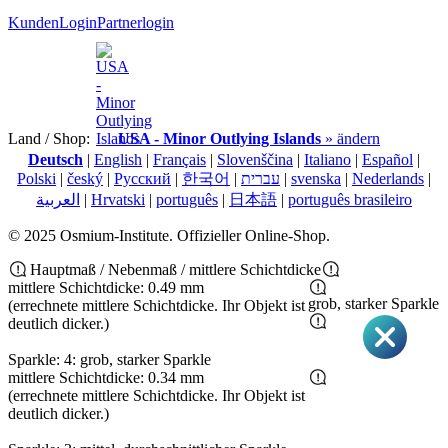
KundenLogin
Partnerlogin
Land / Shop:
USA - Minor Outlying Islands
» ändern
Deutsch
|
English
|
Français
|
Slovenščina
|
Italiano
|
Español
|
Polski
|
český
|
Pусский
|
한국어
|
עברית
|
svenska
|
Nederlands
|
العربية
|
Hrvatski
|
português
|
日本語
|
português brasileiro
© 2025 Osmium-Institute. Offizieller Online-Shop.
Hauptmaß / Nebenmaß / mittlere Schichtdicke
mittlere Schichtdicke: 0.49 mm
grob, starker Sparkle
(errechnete mittlere Schichtdicke. Ihr Objekt ist
deutlich dicker.)
Sparkle: 4: grob, starker Sparkle
mittlere Schichtdicke: 0.34 mm
(errechnete mittlere Schichtdicke. Ihr Objekt ist
deutlich dicker.)