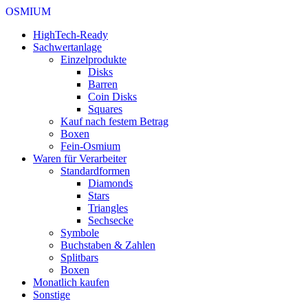
OSMIUM
HighTech-Ready
Sachwertanlage
Einzelprodukte
Disks
Barren
Coin Disks
Squares
Kauf nach festem Betrag
Boxen
Fein-Osmium
Waren für Verarbeiter
Standardformen
Diamonds
Stars
Triangles
Sechsecke
Symbole
Buchstaben & Zahlen
Splitbars
Boxen
Monatlich kaufen
Sonstige