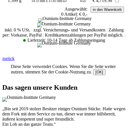
1.599 g
€
4,719.56
14.55 mm x 11.85 mm
4
Ausgewählt:
0
Artikel:
€ 0,-
inkl. 0 % USt.
|
zzgl. Versicherungs- und Versandkosten
|
Zahlung
per: Vorkasse, PayPal
|
Kreditkartenzahlungen per PayPal möglich.
|
Lieferzeit:
10-14 Tage ab Zahlungseingang
zurück
Diese Seite verwendet Cookies. Wenn Sie die Seite weiter
nutzen, stimmen Sie der Cookie-Nutzung zu.
[OK]
Das sagen unsere Kunden
„Bin seit 2019 stolzer Besitzer einiger Osmium Stücke. Hatte wegen
dem Fork mit dem Service zu tun, dieser war immer hilfsbereit,
äußerst kompetent und super freundlich.
Ein Lob an das ganze Team.“