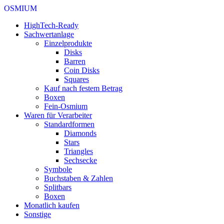
OSMIUM
HighTech-Ready
Sachwertanlage
Einzelprodukte
Disks
Barren
Coin Disks
Squares
Kauf nach festem Betrag
Boxen
Fein-Osmium
Waren für Verarbeiter
Standardformen
Diamonds
Stars
Triangles
Sechsecke
Symbole
Buchstaben & Zahlen
Splitbars
Boxen
Monatlich kaufen
Sonstige