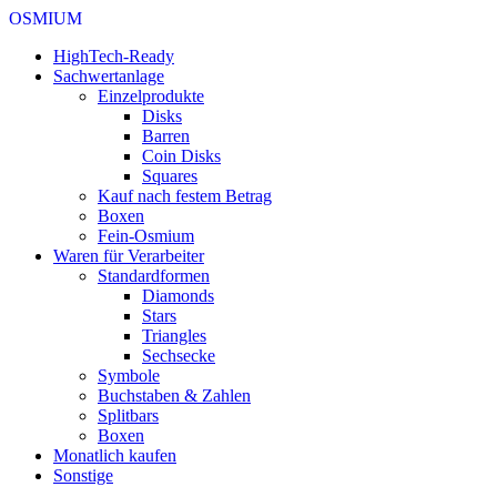
OSMIUM
HighTech-Ready
Sachwertanlage
Einzelprodukte
Disks
Barren
Coin Disks
Squares
Kauf nach festem Betrag
Boxen
Fein-Osmium
Waren für Verarbeiter
Standardformen
Diamonds
Stars
Triangles
Sechsecke
Symbole
Buchstaben & Zahlen
Splitbars
Boxen
Monatlich kaufen
Sonstige