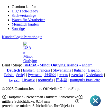
Osmium kaufen
HighTech-Ready
Sachwertanlage
Waren für Verarbeiter
Monatlich kaufen
Sonstige
KundenLogin
Partnerlogin
Land / Shop:
USA - Minor Outlying Islands
» ändern
Deutsch
|
English
|
Français
|
Slovenščina
|
Italiano
|
Español
|
Polski
|
český
|
Pусский
|
한국어
|
עברית
|
svenska
|
Nederlands
|
العربية
|
Hrvatski
|
português
|
日本語
|
português brasileiro
© 2025 Osmium-Institute. Offizieller Online-Shop.
Hauptmaß / Nebenmaß / mittlere Schichtdicke
mittlere Schichtdicke: 0.14 mm
(errechnete mittlere Schichtdicke. Ihr Objekt ist