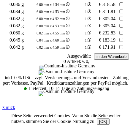
0.086 g
€
318.58
6.00 mm x 4.54 mm
1
0.084 g
€
311.81
6.00 mm x 4.53 mm
1
0.082 g
€
305.04
6.00 mm x 4.52 mm
1
0.082 g
€
305.04
6.00 mm x 4.53 mm
1
0.060 g
€
232.83
6.02 mm x 4.55 mm
1
0.045 g
€
183.19
6.04 mm x 4.60 mm
1
0.042 g
€
171.91
6.02 mm x 4.59 mm
1
Ausgewählt:
0
Artikel:
€ 0,-
inkl. 0 % USt.
|
zzgl. Versicherungs- und Versandkosten
|
Zahlung
per: Vorkasse, PayPal
|
Kreditkartenzahlungen per PayPal möglich.
|
Lieferzeit:
10-14 Tage ab Zahlungseingang
zurück
Diese Seite verwendet Cookies. Wenn Sie die Seite weiter
nutzen, stimmen Sie der Cookie-Nutzung zu.
[OK]