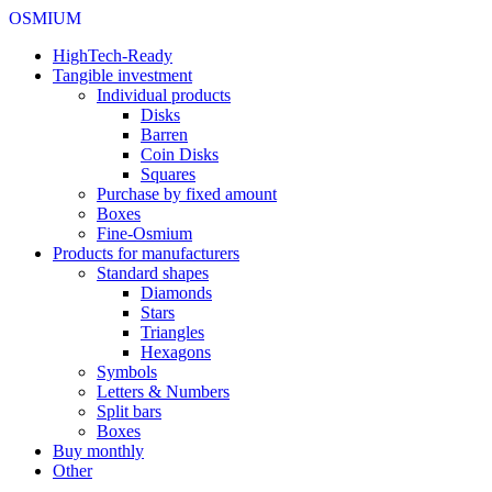
OSMIUM
HighTech-Ready
Tangible investment
Individual products
Disks
Barren
Coin Disks
Squares
Purchase by fixed amount
Boxes
Fine-Osmium
Products for manufacturers
Standard shapes
Diamonds
Stars
Triangles
Hexagons
Symbols
Letters & Numbers
Split bars
Boxes
Buy monthly
Other