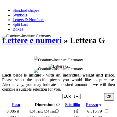
Standard shapes
Symbols
Letters & Numbers
Split bars
Boxes
Lettere e numeri
» Lettera G
Each piece is unique - with an individual weight and price.
Please select the specific pieces you would like to purchase.
Alternatively, you may indicate a desired amount – we will then
compile a suitable selection for you.
Peso
Dimensione
Scintillio
Prezzo
0.086 g
€
316.79
6.00 mm x 4.54 mm
1