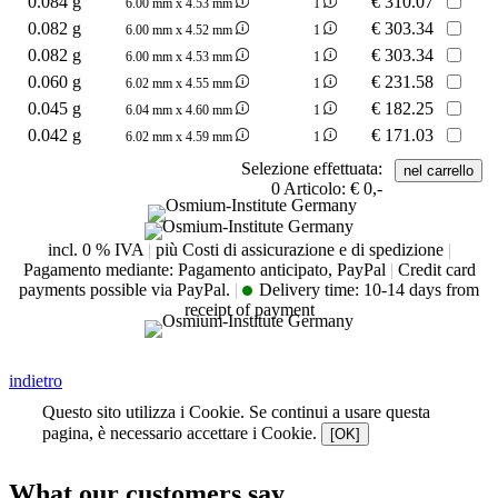
0.084 g
€
310.07
6.00 mm x 4.53 mm
1
0.082 g
€
303.34
6.00 mm x 4.52 mm
1
0.082 g
€
303.34
6.00 mm x 4.53 mm
1
0.060 g
€
231.58
6.02 mm x 4.55 mm
1
0.045 g
€
182.25
6.04 mm x 4.60 mm
1
0.042 g
€
171.03
6.02 mm x 4.59 mm
1
Selezione effettuata:
0
Articolo:
€ 0,-
incl. 0 % IVA
|
più Costi di assicurazione e di spedizione
|
Pagamento mediante: Pagamento anticipato, PayPal
|
Credit card
payments possible via PayPal.
|
Delivery time:
10-14 days from
receipt of payment
indietro
Questo sito utilizza i Cookie. Se continui a usare questa
pagina, è necessario accettare i Cookie.
[OK]
What our customers say