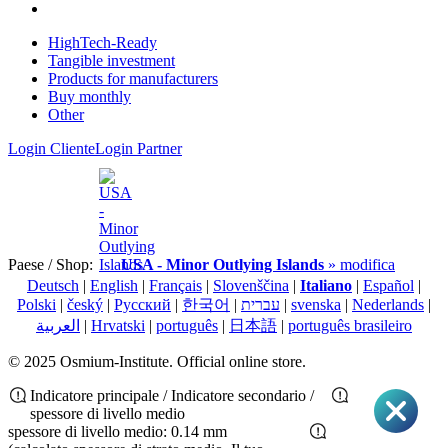
HighTech-Ready
Tangible investment
Products for manufacturers
Buy monthly
Other
Login Cliente
Login Partner
Paese / Shop:
USA - Minor Outlying Islands
» modifica
Deutsch
|
English
|
Français
|
Slovenščina
|
Italiano
|
Español
|
Polski
|
český
|
Pусский
|
한국어
|
עברית
|
svenska
|
Nederlands
|
العربية
|
Hrvatski
|
português
|
日本語
|
português brasileiro
© 2025 Osmium-Institute. Official online store.
Indicatore principale / Indicatore secondario /
spessore di livello medio
spessore di livello medio: 0.14 mm