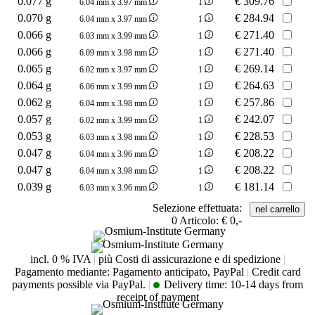
0.077 g
€
309.76
6.04 mm x 3.97 mm
1
0.070 g
€
284.94
6.04 mm x 3.97 mm
1
0.066 g
€
271.40
6.03 mm x 3.99 mm
1
0.066 g
€
271.40
6.09 mm x 3.98 mm
1
0.065 g
€
269.14
6.02 mm x 3.97 mm
1
0.064 g
€
264.63
6.06 mm x 3.99 mm
1
0.062 g
€
257.86
6.04 mm x 3.98 mm
1
0.057 g
€
242.07
6.02 mm x 3.99 mm
1
0.053 g
€
228.53
6.03 mm x 3.98 mm
1
0.047 g
€
208.22
6.04 mm x 3.96 mm
1
0.047 g
€
208.22
6.04 mm x 3.98 mm
1
0.039 g
€
181.14
6.03 mm x 3.96 mm
1
Selezione effettuata:
0
Articolo:
€ 0,-
incl. 0 % IVA
|
più Costi di assicurazione e di spedizione
|
Pagamento mediante: Pagamento anticipato, PayPal
|
Credit card
payments possible via PayPal.
|
Delivery time:
10-14 days from
receipt of payment