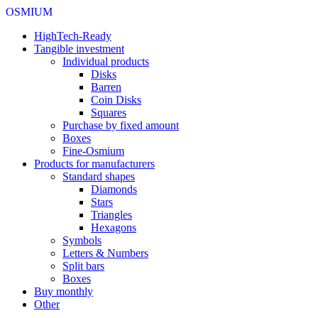
OSMIUM
HighTech-Ready
Tangible investment
Individual products
Disks
Barren
Coin Disks
Squares
Purchase by fixed amount
Boxes
Fine-Osmium
Products for manufacturers
Standard shapes
Diamonds
Stars
Triangles
Hexagons
Symbols
Letters & Numbers
Split bars
Boxes
Buy monthly
Other