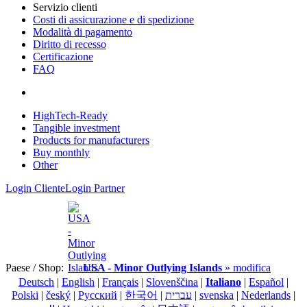
Servizio clienti
Costi di assicurazione e di spedizione
Modalità di pagamento
Diritto di recesso
Certificazione
FAQ
HighTech-Ready
Tangible investment
Products for manufacturers
Buy monthly
Other
Login Cliente
Login Partner
Paese / Shop:
USA - Minor Outlying Islands
» modifica
Deutsch
|
English
|
Français
|
Slovenščina
|
Italiano
|
Español
|
Polski
|
český
|
Pусский
|
한국어
|
עברית
|
svenska
|
Nederlands
|