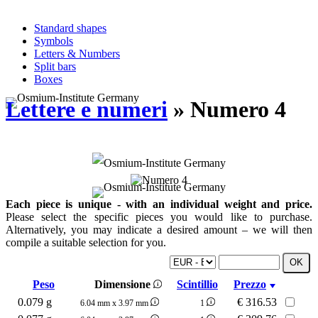
Standard shapes
Symbols
Letters & Numbers
Split bars
Boxes
Lettere e numeri
» Numero 4
Each piece is unique - with an individual weight and price.
Please select the specific pieces you would like to purchase.
Alternatively, you may indicate a desired amount – we will then
compile a suitable selection for you.
Peso
Dimensione
Scintillio
Prezzo
0.079 g
€
316.53
6.04 mm x 3.97 mm
1