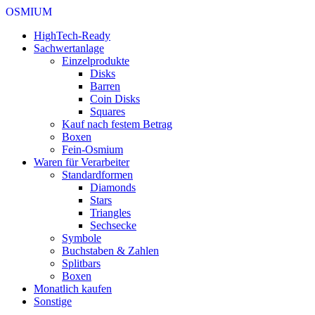
OSMIUM
HighTech-Ready
Sachwertanlage
Einzelprodukte
Disks
Barren
Coin Disks
Squares
Kauf nach festem Betrag
Boxen
Fein-Osmium
Waren für Verarbeiter
Standardformen
Diamonds
Stars
Triangles
Sechsecke
Symbole
Buchstaben & Zahlen
Splitbars
Boxen
Monatlich kaufen
Sonstige