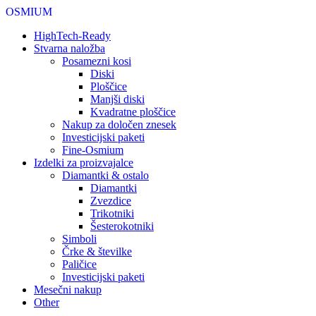
OSMIUM
HighTech-Ready
Stvarna naložba
Posamezni kosi
Diski
Ploščice
Manjši diski
Kvadratne ploščice
Nakup za določen znesek
Investicijski paketi
Fine-Osmium
Izdelki za proizvajalce
Diamantki & ostalo
Diamantki
Zvezdice
Trikotniki
Šesterokotniki
Simboli
Črke & številke
Paličice
Investicijski paketi
Mesečni nakup
Other