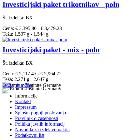
Investicijski paket trikotnikov - poln
Št. izdelka: BX
Cena: € 3,395.86 - € 3,479.23
Teža: 1.507 g - 1.544 g
Investicijski paket - mix - poln
Št. izdelka: BX
Cena: € 5,117.45 - € 5,964.72
Teža: 2.271 g - 2.647 g
Oddaj naročilo
Informacije
Kontakt
Impressum
Splošni pogoji poslovanja
Pravilnik o zasebnosti
Politika javnih informacij
Navodila za izdelavo nakita
Podatkovni list