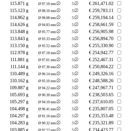
115.871 g
€
261,471.02
Ø 97.10 mm
5
115.123 g
€
259,783.11
Ø 98.10 mm
5
114.862 g
€
259,194.14
Ø 98.08 mm
5
114.626 g
€
258,661.59
Ø 94.83 mm
5
113.848 g
€
256,905.98
Ø 95.77 mm
5
113.843 g
€
256,894.70
Ø 93.33 mm
5
113.150 g
€
255,330.90
Ø 95.52 mm
5
112.978 g
€
254,942.77
Ø 97.18 mm
5
111.881 g
€
252,467.31
Ø 97.01 mm
5
111.144 g
€
250,804.22
Ø 97.36 mm
5
110.489 g
€
249,326.16
Ø 96.14 mm
5
110.162 g
€
248,588.26
Ø 95.10 mm
5
109.887 g
€
247,967.71
Ø 94.22 mm
5
105.693 g
€
238,503.65
Ø 90.39 mm
5
105.297 g
€
237,610.05
Ø 94.10 mm
5
104.498 g
€
235,807.05
Ø 96.41 mm
5
104.297 g
€
235,353.48
Ø 91.16 mm
5
104.283 g
€
235,321.89
Ø 90.32 mm
5
103.885 g
€
234,423.77
Ø 92.22 mm
5