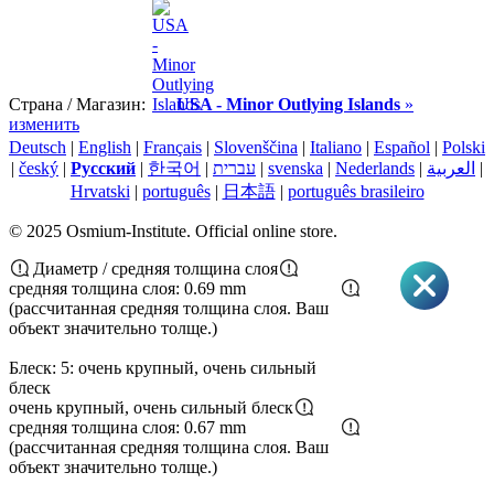
Страна / Магазин:
USA - Minor Outlying Islands
»
изменить
Deutsch
|
English
|
Français
|
Slovenščina
|
Italiano
|
Español
|
Polski
|
český
|
Pусский
|
한국어
|
עברית
|
svenska
|
Nederlands
|
العربية
|
Hrvatski
|
português
|
日本語
|
português brasileiro
© 2025 Osmium-Institute. Official online store.
Диаметр / средняя толщина слоя
средняя толщина слоя: 0.69 mm
(рассчитанная средняя толщина слоя. Ваш
объект значительно толще.)
Блеск: 5: очень крупный, очень сильный
блеск
очень крупный, очень сильный блеск
средняя толщина слоя: 0.67 mm
(рассчитанная средняя толщина слоя. Ваш
объект значительно толще.)