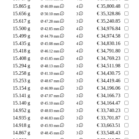
15.865 g
€
35,800.48
Ø 46.09 mm
4
15.656 g
€
35,328.86
Ø 50.10 mm
3
15.617 g
€
35,240.85
Ø 47.28 mm
3
15.500 g
€
34,976.84
Ø 42.85 mm
4
15.499 g
€
34,974.58
Ø 44.79 mm
4
15.435 g
€
34,830.16
Ø 45.08 mm
4
15.418 g
€
34,791.80
Ø 46.12 mm
4
15.408 g
€
34,769.23
Ø 45.85 mm
4
15.294 g
€
34,511.98
Ø 48.13 mm
3
15.258 g
€
34,430.75
Ø 41.10 mm
4
15.253 g
€
34,419.46
Ø 48.67 mm
3
15.154 g
€
34,196.06
Ø 46.99 mm
3
15.141 g
€
34,166.73
Ø 47.07 mm
3
15.140 g
€
34,164.47
Ø 45.10 mm
4
14.952 g
€
33,740.23
Ø 48.03 mm
3
14.935 g
€
33,701.87
Ø 46.83 mm
3
14.918 g
€
33,663.51
Ø 45.93 mm
3
14.867 g
€
33,548.43
Ø 48.45 mm
3