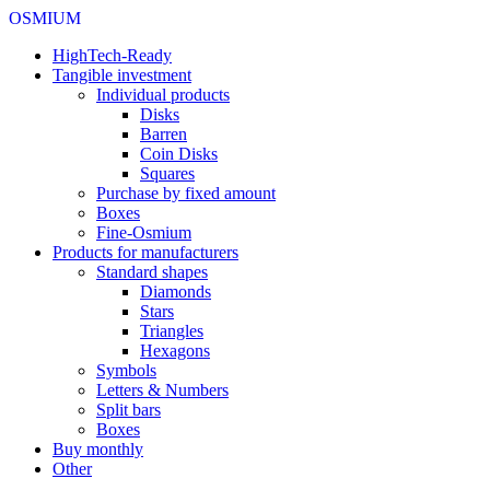
OSMIUM
HighTech-Ready
Tangible investment
Individual products
Disks
Barren
Coin Disks
Squares
Purchase by fixed amount
Boxes
Fine-Osmium
Products for manufacturers
Standard shapes
Diamonds
Stars
Triangles
Hexagons
Symbols
Letters & Numbers
Split bars
Boxes
Buy monthly
Other