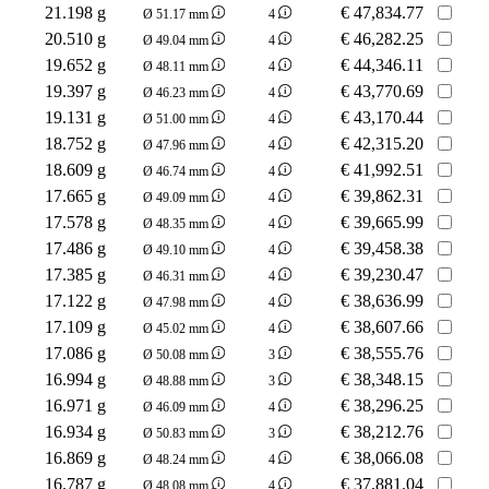
21.198 g
€
47,834.77
Ø 51.17 mm
4
20.510 g
€
46,282.25
Ø 49.04 mm
4
19.652 g
€
44,346.11
Ø 48.11 mm
4
19.397 g
€
43,770.69
Ø 46.23 mm
4
19.131 g
€
43,170.44
Ø 51.00 mm
4
18.752 g
€
42,315.20
Ø 47.96 mm
4
18.609 g
€
41,992.51
Ø 46.74 mm
4
17.665 g
€
39,862.31
Ø 49.09 mm
4
17.578 g
€
39,665.99
Ø 48.35 mm
4
17.486 g
€
39,458.38
Ø 49.10 mm
4
17.385 g
€
39,230.47
Ø 46.31 mm
4
17.122 g
€
38,636.99
Ø 47.98 mm
4
17.109 g
€
38,607.66
Ø 45.02 mm
4
17.086 g
€
38,555.76
Ø 50.08 mm
3
16.994 g
€
38,348.15
Ø 48.88 mm
3
16.971 g
€
38,296.25
Ø 46.09 mm
4
16.934 g
€
38,212.76
Ø 50.83 mm
3
16.869 g
€
38,066.08
Ø 48.24 mm
4
16.787 g
€
37,881.04
Ø 48.08 mm
4