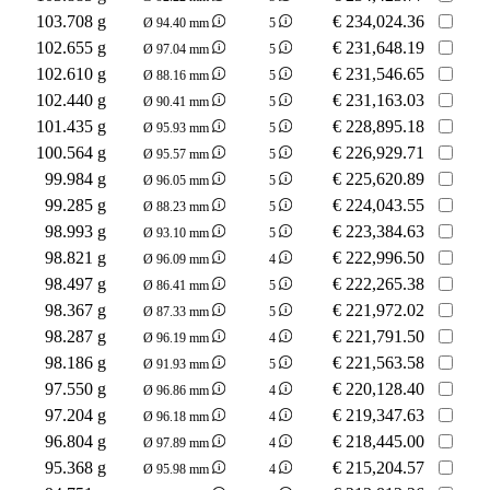
103.708 g
€
234,024.36
Ø 94.40 mm
5
102.655 g
€
231,648.19
Ø 97.04 mm
5
102.610 g
€
231,546.65
Ø 88.16 mm
5
102.440 g
€
231,163.03
Ø 90.41 mm
5
101.435 g
€
228,895.18
Ø 95.93 mm
5
100.564 g
€
226,929.71
Ø 95.57 mm
5
99.984 g
€
225,620.89
Ø 96.05 mm
5
99.285 g
€
224,043.55
Ø 88.23 mm
5
98.993 g
€
223,384.63
Ø 93.10 mm
5
98.821 g
€
222,996.50
Ø 96.09 mm
4
98.497 g
€
222,265.38
Ø 86.41 mm
5
98.367 g
€
221,972.02
Ø 87.33 mm
5
98.287 g
€
221,791.50
Ø 96.19 mm
4
98.186 g
€
221,563.58
Ø 91.93 mm
5
97.550 g
€
220,128.40
Ø 96.86 mm
4
97.204 g
€
219,347.63
Ø 96.18 mm
4
96.804 g
€
218,445.00
Ø 97.89 mm
4
95.368 g
€
215,204.57
Ø 95.98 mm
4