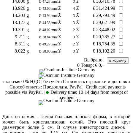
14.806 g
€
33,410.78
Ø 47.27 mm
3
13.926 g
€
31,424.99
Ø 43.06 mm
4
13.203 g
€
29,793.49
Ø 43.94 mm
3
13.127 g
€
29,621.99
Ø 44.38 mm
3
10.391 g
€
23,448.02
Ø 48.02 mm
2
9.211 g
€
20,785.27
Ø 38.84 mm
3
8.311 g
€
18,754.35
Ø 49.27 mm
2
8.022 g
€
18,102.20
Ø 38.00 mm
3
Выбрано:
0
Товар:
€ 0,-
включая 0 % НДС
|
без учёта Стоимость страховки и доставки
|
Способ оплаты: Предоплата, PayPal
|
Credit card payments
possible via PayPal.
|
Delivery time:
10-14 days from receipt of
payment
Диск из осмия – самая большая плоская форма, в которой
может быть кристаллизован осмий. Это плоский круг
диаметром более 5 см. В случае инвесторских дисков –
диаметром даже до 12,5 см. Он отличается идеальным