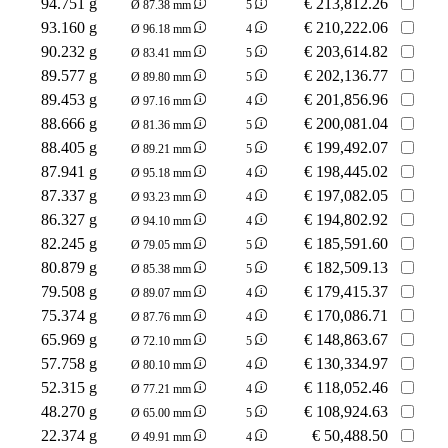
94.751 g
€
213,812.26
Ø 87.38 mm
5
93.160 g
€
210,222.06
Ø 96.18 mm
4
90.232 g
€
203,614.82
Ø 83.41 mm
5
89.577 g
€
202,136.77
Ø 89.80 mm
5
89.453 g
€
201,856.96
Ø 97.16 mm
4
88.666 g
€
200,081.04
Ø 81.36 mm
5
88.405 g
€
199,492.07
Ø 89.21 mm
5
87.941 g
€
198,445.02
Ø 95.18 mm
4
87.337 g
€
197,082.05
Ø 93.23 mm
4
86.327 g
€
194,802.92
Ø 94.10 mm
4
82.245 g
€
185,591.60
Ø 79.05 mm
5
80.879 g
€
182,509.13
Ø 85.38 mm
5
79.508 g
€
179,415.37
Ø 89.07 mm
4
75.374 g
€
170,086.71
Ø 87.76 mm
4
65.969 g
€
148,863.67
Ø 72.10 mm
5
57.758 g
€
130,334.97
Ø 80.10 mm
4
52.315 g
€
118,052.46
Ø 77.21 mm
4
48.270 g
€
108,924.63
Ø 65.00 mm
5
22.374 g
€
50,488.50
Ø 49.91 mm
4