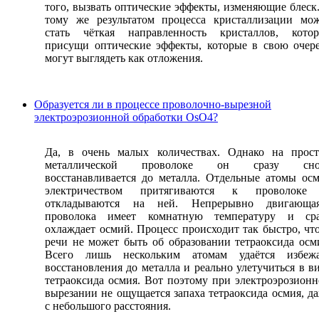
того, вызвать оптические эффекты, изменяющие блеск
тому же результатом процесса кристаллизации мо
стать чёткая направленность кристаллов, котор
присущи оптические эффекты, которые в свою очер
могут выглядеть как отложения.
Образуется ли в процессе проволочно-вырезной
электроэрозионной обработки OsO4?
Да, в очень малых количествах. Однако на прос
металлической проволоке он сразу сно
восстанавливается до металла. Отдельные атомы ос
электричеством притягиваются к проволоке
откладываются на ней. Непрерывно двигающая
проволока имеет комнатную температуру и сра
охлаждает осмий. Процесс происходит так быстро, чт
речи не может быть об образовании тетраоксида осм
Всего лишь нескольким атомам удаётся избежа
восстановления до металла и реально улетучиться в в
тетраоксида осмия. Вот поэтому при электроэрозион
вырезании не ощущается запаха тетраоксида осмия, д
с небольшого расстояния.