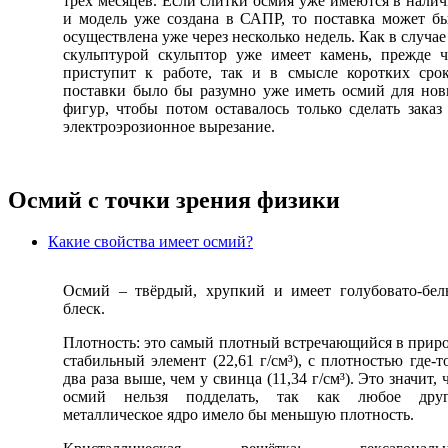
трёх месяцев. Если слитки осмия уже имеются в нали
и модель уже создана в САПР, то поставка может б
осуществлена уже через несколько недель. Как в случае
скульптурой скульптор уже имеет камень, прежде 
приступит к работе, так и в смысле коротких сро
поставки было бы разумно уже иметь осмий для но
фигур, чтобы потом оставалось только сделать заказ
электроэрозионное вырезание.
Осмий с точки зрения физики
Какие свойства имеет осмий?
Осмий – твёрдый, хрупкий и имеет голубовато-бе
блеск.
Плотность: это самый плотный встречающийся в прир
стабильный элемент (22,61 г/см³), с плотностью где-т
два раза выше, чем у свинца (11,34 г/см³). Это значит, 
осмий нельзя подделать, так как любое друг
металлическое ядро имело бы меньшую плотность.