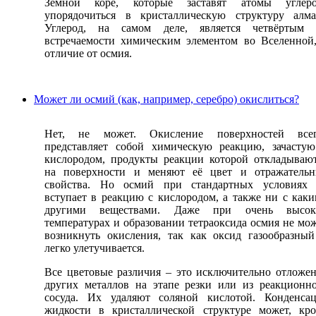
Земной коре, которые заставят атомы углеро
упорядочиться в кристаллическую структуру алма
Углерод, на самом деле, является четвёртым 
встречаемости химическим элементом во Вселенной
отличие от осмия.
Может ли осмий (как, например, серебро) окислиться?
Нет, не может. Окисление поверхностей всег
представляет собой химическую реакцию, зачасту
кислородом, продукты реакции которой откладываю
на поверхности и меняют её цвет и отражательн
свойства. Но осмий при стандартных условиях 
вступает в реакцию с кислородом, а также ни с как
другими веществами. Даже при очень высок
температурах и образовании тетраоксида осмия не мо
возникнуть окисления, так как оксид газообразны
легко улетучивается.
Все цветовые различия – это исключительно отложе
других металлов на этапе резки или из реакционн
сосуда. Их удаляют соляной кислотой. Конденса
жидкости в кристаллической структуре может, кр