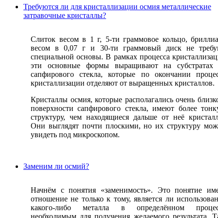
Требуются ли для кристаллизации осмия металлические
затравочные кристаллы?
Слиток весом в 1 г, 5-ти граммовое кольцо, брилли
весом в 0,07 г и 30-ти граммовый диск не треб
специальной основы. В рамках процесса кристаллиза
эти основные формы выращивают на субстратах 
сапфирового стекла, которые по окончании проце
кристаллизации отделяют от выращенных кристаллов.
Кристаллы осмия, которые располагались очень близк
поверхности сапфирового стекла, имеют более тон
структуру, чем находящиеся дальше от неё кристал
Они выглядят почти плоскими, но их структуру мо
увидеть под микроскопом.
Заменим ли осмий?
Начнём с понятия «заменимость». Это понятие им
отношение не только к тому, является ли использова
какого-либо металла в определённом процес
необходимым для получения желаемого результата. Т