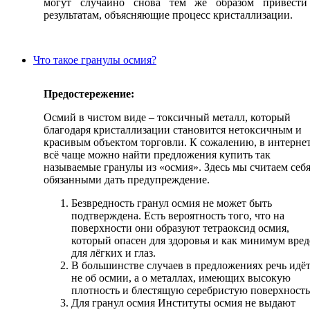
могут случайно снова тем же образом привести
результатам, объясняющие процесс кристаллизации.
Что такое гранулы осмия?
Предостережение:
Осмий в чистом виде – токсичный металл, который
благодаря кристаллизации становится нетоксичным и
красивым объектом торговли. К сожалению, в интерне
всё чаще можно найти предложения купить так
называемые гранулы из «осмия». Здесь мы считаем себ
обязанными дать предупреждение.
Безвредность гранул осмия не может быть
подтверждена. Есть вероятность того, что на
поверхности они образуют тетраоксид осмия,
который опасен для здоровья и как минимум вред
для лёгких и глаз.
В большинстве случаев в предложениях речь идё
не об осмии, а о металлах, имеющих высокую
плотность и блестящую серебристую поверхность
Для гранул осмия Институты осмия не выдают