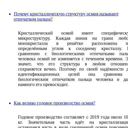
Почему кристаллическую структуру осмия называют
отпечатком пальца?
Кристаллический осмий имеет специфическ
микроструктуру. Каждая линия на грани любо
монокристалла в решётке расположена п
определённым углом к соседнему кристаллу. 
сравнению с биологическими отпечатками паль
человека осмий не изменяется с течением времени. 
значит, что его структура в любом отношен
сохраняется вечно. Поэтому по своей надёжности 
идентификационных целей она сравнима
биологическим отпечатком пальца человека и да
намного его превосходит.
Как велико годовое производство осмия?
Годовое производство составляет с 2019 года около 1
кг. Значительная часть идёт на кристаллизаци
оставшаяся часть в виде соединений осмия повсеми