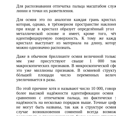
Для распознавания отпечатка пальца масштабом слу
линии и точки их разветвления.
Для осмия это по аналогии каждая грань кристал
которая, однако, в трёхмерном пространстве наклоне
при входе в кристалл образует определённый угол
металлической основе и имеет, кроме того, чёт
идентифицируемую поверхность. К тому же кажд
кристалл выступает из материала на длину, кото
можно однозначно распознать.
Даже в обычном бриллианте осмия величиной тольк
мм уже присутствуют свыше 1 000 так
макроскопических признаков. В микроскопической сф
это уже миллионы признаков. В осмиевой структ
бόльшей площади число переменных велич
увеличивается в разы.
По этой причине хотя и называют число 10 000, говор
более высокой надёжности идентификации осмия 
сравнению с отпечатком пальца, но фактически 
надёжность на несколько порядков выше. Точные ци
не могут быть названы, так как в структуре осми
случае возникновения сомнений всегда возмож