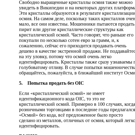
Свободно выращенные кристаллы осмия также можно
увидеть в Википедии и на некоторых других платформ
Эти кристаллы образуются в результате кристаллизаци
осмия. На самом деле, поскольку таких кристаллов оче
мало, все они известны. Мошенники пытаются продать
пирит или другие кристаллические структуры как
кристаллический осмий. Часто говорят, что раньше его
покупали по несколько сотен евро за грамм, и, к
сожалению, сейчас его приходится продавать очень
дешево в качестве экстренной продажи. Не поддавайте
на эту уловку, потому что осмий очень легко
идентифицировать. Кристаллы также сразу узнаваемы 
голубоватому отливу. В случае попытки мошенничеств
обращайтесь, пожалуйста, в ближайший институт Осми
5.
Попытка продать без OIC
Если «кристаллический осмий» не имеет
идентификационного кода OIC, то это не
кристаллический осмий. Примерно в 100 случаях, когд
розничными торговцами в последние годы предлагался
«Осмий» без кода, всё предложенное было просто
сделано из металлов, отличных от осмия, который легк
идентифицировать.