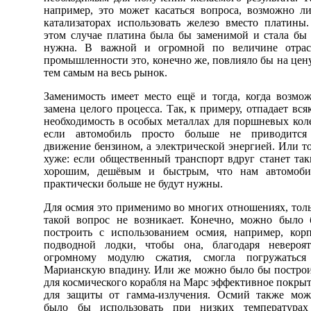
например, это может касаться вопроса, возможно л
катализаторах использовать железо вместо платины
этом случае платина была бы заменимой и стала бы
нужна. В важной и огромной по величине отрас
промышленности это, конечно же, повлияло бы на цен
тем самым на весь рынок.
Заменимость имеет место ещё и тогда, когда возмо
замена целого процесса. Так, к примеру, отпадает вся
необходимость в особых металлах для поршневых кол
если автомобиль просто больше не приводится
движение бензином, а электрической энергией. Или т
хуже: если общественный транспорт вдруг станет та
хорошим, дешёвым и быстрым, что нам автомоби
практически больше не будут нужны.
Для осмия это применимо во многих отношениях, тол
такой вопрос не возникает. Конечно, можно было
построить с использованием осмия, например, кор
подводной лодки, чтобы она, благодаря невероя
огромному модулю сжатия, смогла погружаться
Марианскую впадину. Или же можно было бы постро
для космического корабля на Марс эффективное покры
для защиты от гамма-излучения. Осмий также мо
было бы использовать при низких температурах