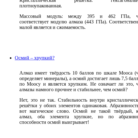
Кристаллическая решётка: гексагональн
плотноупакованная.
Массовый модуль: между 395 и 462 ГПа, ч
соответствует модулю алмаза (443 ГПа). Соответстве
малой является и сжимаемость.
Осмий – хрупкий?
Алмаз имеет твёрдость 10 баллов по шкале Мооса (
определяет минералы), а осмий достигает лишь 7,5 бал
по Моосу и является хрупким. Не означает ли это, 
алмазы намного прочнее и стабильнее, чем осмий?
Нет, это не так. Стабильность внутри кристалличес
решётки у обоих элементов одинаковая. Абразивност
вот магическое слово. Осмий не такой твёрдый, 
алмаз, оба элемента хрупкие, но по абразивн
способности осмий выигрывает!