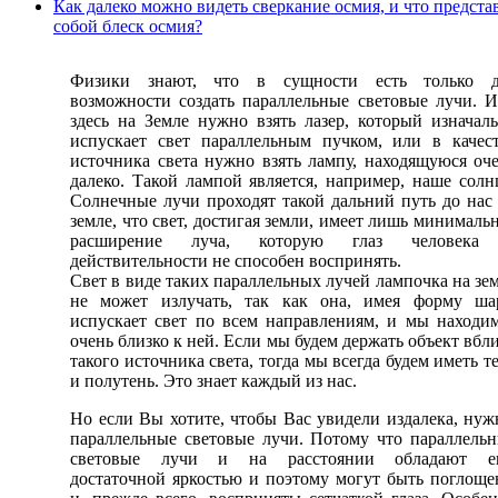
Как далеко можно видеть сверкание осмия, и что предста
собой блеск осмия?
Физики знают, что в сущности есть только д
возможности создать параллельные световые лучи. 
здесь на Земле нужно взять лазер, который изначал
испускает свет параллельным пучком, или в качес
источника света нужно взять лампу, находящуюся оч
далеко. Такой лампой является, например, наше солн
Солнечные лучи проходят такой дальний путь до нас
земле, что свет, достигая земли, имеет лишь минималь
расширение луча, которую глаз человека
действительности не способен воспринять.
Свет в виде таких параллельных лучей лампочка на зе
не может излучать, так как она, имея форму ша
испускает свет по всем направлениям, и мы находи
очень близко к ней. Если мы будем держать объект вбл
такого источника света, тогда мы всегда будем иметь т
и полутень. Это знает каждый из нас.
Но если Вы хотите, чтобы Вас увидели издалека, ну
параллельные световые лучи. Потому что параллель
световые лучи и на расстоянии обладают е
достаточной яркостью и поэтому могут быть поглощ