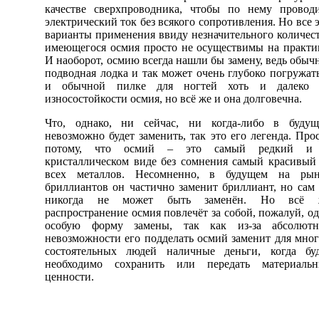
качестве сверхпроводника, чтобы по нему провод
электрический ток без всякого сопротивления. Но все 
варианты применения ввиду незначительного количес
имеющегося осмия просто не осуществимы на практи
И наоборот, осмию всегда нашли бы замену, ведь обыч
подводная лодка и так может очень глубоко погружат
и обычной пилке для ногтей хоть и далеко 
износостойкости осмия, но всё же и она долговечна.
Что, однако, ни сейчас, ни когда-либо в будущ
невозможно будет заменить, так это его легенда. Про
потому, что осмий – это самый редкий и
кристаллическом виде без сомнения самый красивый
всех металлов. Несомненно, в будущем на рын
бриллиантов он частично заменит бриллиант, но сам
никогда не может быть заменён. Но всё 
распространение осмия повлечёт за собой, пожалуй, о
особую форму замены, так как из-за абсолютн
невозможности его подделать осмий заменит для мно
состоятельных людей наличные деньги, когда бу
необходимо сохранить или передать материальн
ценности.