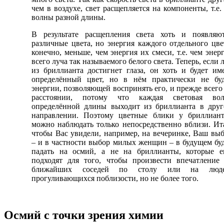
чем в воздухе, свет расщепляется на компоненты, т.е.
волны разной длины.
В результате расщепления света хоть и появляю
различные цвета, но энергия каждого отдельного цве
конечно, меньше, чем энергия их смеси, т.е. чем энер
всего луча так называемого белого света. Теперь, если 
из бриллианта достигнет глаза, он хоть и будет им
определённый цвет, но в нём практически не бу
энергии, позволяющей воспринять его, и прежде всего
расстоянии, потому что каждая световая вол
определённой длины выходит из бриллианта в дру
направлении. Поэтому цветные блики у бриллиан
можно наблюдать только непосредственно вблизи. Ит
чтобы Вас увидели, например, на вечеринке, Ваш вы
– и в частности выбор милых женщин – в будущем бу
падать на осмий, а не на бриллианты, которые 
подходят для того, чтобы произвести впечатление
ближайших соседей по столу или на люде
прогуливающихся поблизости, но не более того.
Осмий с точки зрения химии