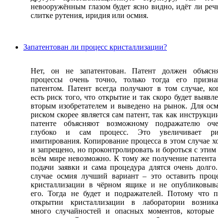
невооружённым глазом будет ясно видно, идёт ли реч
слитке рутения, иридия или осмия.
Запатентован ли процесс кристаллизации?
Нет, он не запатентован. Патент должен объясн
процессы очень точно, только тогда его призна
патентом. Патент всегда получают в том случае, ко
есть риск того, что открытие и так скоро будет выявл
вторым изобретателем и выведено на рынок. Для ос
риском скорее является сам патент, так как инструкци
патенте объясняют возможному подражателю оче
глубоко и сам процесс. Это увеличивает ри
имитирования. Копирование процесса в этом случае х
и запрещено, но проконтролировать и бороться с этим
всём мире невозможно. К тому же получение патента
подачи заявки и сама процедура длятся очень долго
случае осмия лучший вариант – это оставить проц
кристаллизации в чёрном ящике и не опубликовыв
его. Тогда не будет и подражателей. Потому что 
открытии кристаллизации в лаборатории возника
много случайностей и опасных моментов, которые