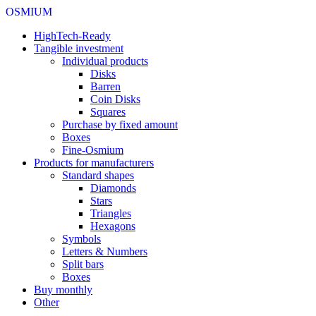
OSMIUM
HighTech-Ready
Tangible investment
Individual products
Disks
Barren
Coin Disks
Squares
Purchase by fixed amount
Boxes
Fine-Osmium
Products for manufacturers
Standard shapes
Diamonds
Stars
Triangles
Hexagons
Symbols
Letters & Numbers
Split bars
Boxes
Buy monthly
Other