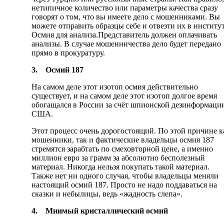
нетипичное количество или параметры качества сразу
говорят о том, что вы имеете дело с мошенниками. Вы
можете отправить образцы себе и отвезти их в институ
Осмия для анализа.Представитель должен оплачивать
анализы. В случае мошенничества дело будет передано
прямо в прокуратуру.
3.
Осмий 187
На самом деле этот изотоп осмия действительно
существует, и на самом деле этот изотоп долгое время
обогащался в России за счёт шпионской дезинформаци
США.
Этот процесс очень дорогостоящий. По этой причине к
мошенники, так и фактические владельцы осмия 187
стремятся зарабтать по смеховторной цене, а именно
миллион евро за грамм за абсолютно бесполезный
материал. Никогда нельзя покупать такой материал.
Также нет ни одного случая, чтобы владельцы меняли
настоящий осмий 187. Просто не надо поддаваться на
сказки и небылицы, ведь «жадность слепа».
4.
Мнимый кристаллический осмий