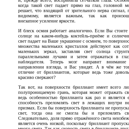
и, прежде всего, восприняты сетчаткой глаза. Особе
когда такой свет падает прямо на глаз, головной м
решает, что входящий от зрительного нерва сигнал, 
видимому, является важным, так как произош
внезапное усиление яркости.
И блеск осмия работает аналогично. Если Вы стоите
солнце на каком-нибудь коктейль-приёме и солнеч
свет падает на Ваше украшение с осмием, то поверхно
множества маленьких кристаллов действуют как со
маленьких зеркал, заставляя свет солнца струит
параллельными лучами и затем отражаться в гла
наблюдателя. Теперь мозг направит внимание
направлении взгляда, и Вас увидят. А в чём же то
отличие от бриллиантов, которые ведь тоже довол
красиво сверкают?
Так вот, на поверхности бриллиант имеет всего л
полупроницаемую грань, которая может отражать св
ведь особенностью бриллианта как раз и является 
способность преломлять свет в лежащих внутри н
призмах. Если бы поверхность бриллианта не пропуск
свет, тогда она не смогла бы и преломлять све
Следовательно, доля прямо отражённого света неизбе
является очень низкой, поскольку бриллиант пропуск
много света. Так как скорость света в бриллианте друг