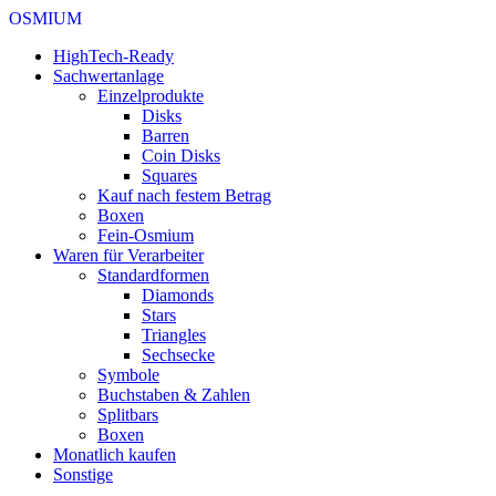
OSMIUM
HighTech-Ready
Sachwertanlage
Einzelprodukte
Disks
Barren
Coin Disks
Squares
Kauf nach festem Betrag
Boxen
Fein-Osmium
Waren für Verarbeiter
Standardformen
Diamonds
Stars
Triangles
Sechsecke
Symbole
Buchstaben & Zahlen
Splitbars
Boxen
Monatlich kaufen
Sonstige