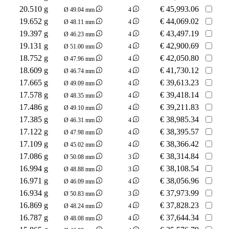
20.510 g
€
45,993.06
Ø 49.04 mm
4
19.652 g
€
44,069.02
Ø 48.11 mm
4
19.397 g
€
43,497.19
Ø 46.23 mm
4
19.131 g
€
42,900.69
Ø 51.00 mm
4
18.752 g
€
42,050.80
Ø 47.96 mm
4
18.609 g
€
41,730.12
Ø 46.74 mm
4
17.665 g
€
39,613.23
Ø 49.09 mm
4
17.578 g
€
39,418.14
Ø 48.35 mm
4
17.486 g
€
39,211.83
Ø 49.10 mm
4
17.385 g
€
38,985.34
Ø 46.31 mm
4
17.122 g
€
38,395.57
Ø 47.98 mm
4
17.109 g
€
38,366.42
Ø 45.02 mm
4
17.086 g
€
38,314.84
Ø 50.08 mm
3
16.994 g
€
38,108.54
Ø 48.88 mm
3
16.971 g
€
38,056.96
Ø 46.09 mm
4
16.934 g
€
37,973.99
Ø 50.83 mm
3
16.869 g
€
37,828.23
Ø 48.24 mm
4
16.787 g
€
37,644.34
Ø 48.08 mm
4