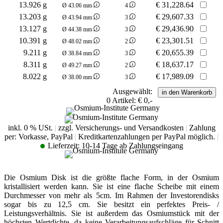
13.926 g
€
31,228.64
Ø 43.06 mm
4
13.203 g
€
29,607.33
Ø 43.94 mm
3
13.127 g
€
29,436.90
Ø 44.38 mm
3
10.391 g
€
23,301.51
Ø 48.02 mm
2
9.211 g
€
20,655.39
Ø 38.84 mm
3
8.311 g
€
18,637.17
Ø 49.27 mm
2
8.022 g
€
17,989.09
Ø 38.00 mm
3
Ausgewählt:
0
Artikel:
€ 0,-
inkl. 0 % USt.
|
zzgl. Versicherungs- und Versandkosten
|
Zahlung
per: Vorkasse, PayPal
|
Kreditkartenzahlungen per PayPal möglich.
|
Lieferzeit:
10-14 Tage ab Zahlungseingang
Die Osmium Disk ist die größte flache Form, in der Osmium
kristallisiert werden kann. Sie ist eine flache Scheibe mit einem
Durchmesser von mehr als 5cm. Im Rahmen der Investorendisks
sogar bis zu 12,5 cm. Sie besitzt ein perfektes Preis- /
Leistungsverhältnis. Sie ist außerdem das Osmiumstück mit der
höchsten Wertdichte, da keine Verarbeitungsaufschläge für Schnitt