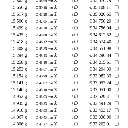
15.865 g
€
35,576.79
Ø 46.09 mm
4
15.656 g
€
35,108.11
Ø 50.10 mm
3
15.617 g
€
35,020.65
Ø 47.28 mm
3
15.500 g
€
34,758.29
Ø 42.85 mm
4
15.499 g
€
34,756.04
Ø 44.79 mm
4
15.435 g
€
34,612.52
Ø 45.08 mm
4
15.418 g
€
34,574.40
Ø 46.12 mm
4
15.408 g
€
34,551.98
Ø 45.85 mm
4
15.294 g
€
34,296.34
Ø 48.13 mm
3
15.258 g
€
34,215.61
Ø 41.10 mm
4
15.253 g
€
34,204.39
Ø 48.67 mm
3
15.154 g
€
33,982.39
Ø 46.99 mm
3
15.141 g
€
33,953.24
Ø 47.07 mm
3
15.140 g
€
33,951.00
Ø 45.10 mm
4
14.952 g
€
33,529.41
Ø 48.03 mm
3
14.935 g
€
33,491.29
Ø 46.83 mm
3
14.918 g
€
33,453.17
Ø 45.93 mm
3
14.867 g
€
33,338.80
Ø 48.45 mm
3
14.806 g
€
33,202.01
Ø 47.27 mm
3