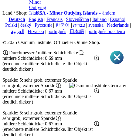
Land / Shop:
USA - Minor Outlying Islands
» ändern
Deutsch
|
English
|
Français
|
Slovenščina
|
Italiano
|
Español
|
Polski
|
český
|
Pусский
|
한국어
|
עברית
|
svenska
|
Nederlands
|
العربية
|
Hrvatski
|
português
|
日本語
|
português brasileiro
© 2025 Osmium-Institute. Offizieller Online-Shop.
Durchmesser / mittlere Schichtdicke
mittlere Schichtdicke: 0.69 mm
(errechnete mittlere Schichtdicke. Ihr Objekt ist
deutlich dicker.)
Sparkle: 5: sehr grob, extremer Sparkle
sehr grob, extremer Sparkle
mittlere Schichtdicke: 0.67 mm
(errechnete mittlere Schichtdicke. Ihr Objekt ist
deutlich dicker.)
Sparkle: 5: sehr grob, extremer Sparkle
sehr grob, extremer Sparkle
mittlere Schichtdicke: 0.67 mm
(errechnete mittlere Schichtdicke. Ihr Objekt ist
deutlich dicker.)