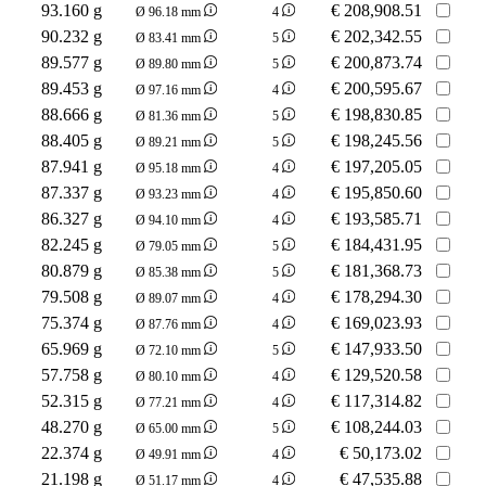
93.160 g
€
208,908.51
Ø 96.18 mm
4
90.232 g
€
202,342.55
Ø 83.41 mm
5
89.577 g
€
200,873.74
Ø 89.80 mm
5
89.453 g
€
200,595.67
Ø 97.16 mm
4
88.666 g
€
198,830.85
Ø 81.36 mm
5
88.405 g
€
198,245.56
Ø 89.21 mm
5
87.941 g
€
197,205.05
Ø 95.18 mm
4
87.337 g
€
195,850.60
Ø 93.23 mm
4
86.327 g
€
193,585.71
Ø 94.10 mm
4
82.245 g
€
184,431.95
Ø 79.05 mm
5
80.879 g
€
181,368.73
Ø 85.38 mm
5
79.508 g
€
178,294.30
Ø 89.07 mm
4
75.374 g
€
169,023.93
Ø 87.76 mm
4
65.969 g
€
147,933.50
Ø 72.10 mm
5
57.758 g
€
129,520.58
Ø 80.10 mm
4
52.315 g
€
117,314.82
Ø 77.21 mm
4
48.270 g
€
108,244.03
Ø 65.00 mm
5
22.374 g
€
50,173.02
Ø 49.91 mm
4
21.198 g
€
47,535.88
Ø 51.17 mm
4