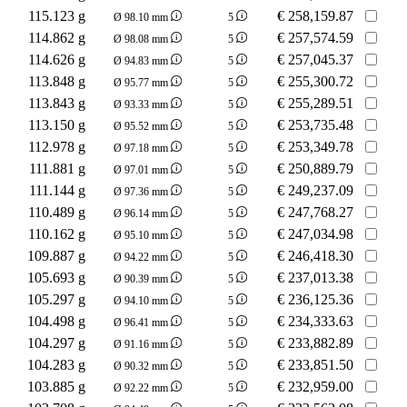
115.123 g
€
258,159.87
Ø 98.10 mm
5
114.862 g
€
257,574.59
Ø 98.08 mm
5
114.626 g
€
257,045.37
Ø 94.83 mm
5
113.848 g
€
255,300.72
Ø 95.77 mm
5
113.843 g
€
255,289.51
Ø 93.33 mm
5
113.150 g
€
253,735.48
Ø 95.52 mm
5
112.978 g
€
253,349.78
Ø 97.18 mm
5
111.881 g
€
250,889.79
Ø 97.01 mm
5
111.144 g
€
249,237.09
Ø 97.36 mm
5
110.489 g
€
247,768.27
Ø 96.14 mm
5
110.162 g
€
247,034.98
Ø 95.10 mm
5
109.887 g
€
246,418.30
Ø 94.22 mm
5
105.693 g
€
237,013.38
Ø 90.39 mm
5
105.297 g
€
236,125.36
Ø 94.10 mm
5
104.498 g
€
234,333.63
Ø 96.41 mm
5
104.297 g
€
233,882.89
Ø 91.16 mm
5
104.283 g
€
233,851.50
Ø 90.32 mm
5
103.885 g
€
232,959.00
Ø 92.22 mm
5