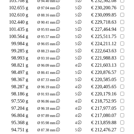
103.708 g
€
232,562.08
Ø 94.40 mm
5
102.655 g
€
230,200.76
Ø 97.04 mm
5
102.610 g
€
230,099.85
Ø 88.16 mm
5
102.440 g
€
229,718.63
Ø 90.41 mm
5
101.435 g
€
227,464.94
Ø 95.93 mm
5
100.564 g
€
225,511.75
Ø 95.57 mm
5
99.984 g
€
224,211.12
Ø 96.05 mm
5
99.285 g
€
222,643.63
Ø 88.23 mm
5
98.993 g
€
221,988.83
Ø 93.10 mm
5
98.821 g
€
221,603.13
Ø 96.09 mm
4
98.497 g
€
220,876.57
Ø 86.41 mm
5
98.367 g
€
220,585.05
Ø 87.33 mm
5
98.287 g
€
220,405.65
Ø 96.19 mm
4
98.186 g
€
220,179.16
Ø 91.93 mm
5
97.550 g
€
218,752.95
Ø 96.86 mm
4
97.204 g
€
217,977.05
Ø 96.18 mm
4
96.804 g
€
217,080.07
Ø 97.89 mm
4
95.368 g
€
213,859.88
Ø 95.98 mm
4
94.751 g
€
212,476.27
Ø 87.38 mm
5