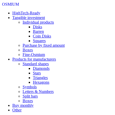
OSMIUM
HighTech-Ready
Tangible investment
Individual products
Disks
Barren
Coin Disks
Squares
Purchase by fixed amount
Boxes
Fine-Osmium
Products for manufacturers
Standard shapes
Diamonds
Stars
Triangles
Hexagons
Symbols
Letters & Numbers
Split bars
Boxes
Buy monthly
Other