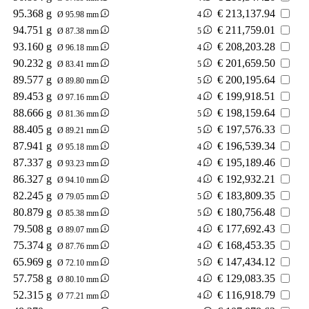
95.368 g
€
213,137.94
Ø 95.98 mm
4
94.751 g
€
211,759.01
Ø 87.38 mm
5
93.160 g
€
208,203.28
Ø 96.18 mm
4
90.232 g
€
201,659.50
Ø 83.41 mm
5
89.577 g
€
200,195.64
Ø 89.80 mm
5
89.453 g
€
199,918.51
Ø 97.16 mm
4
88.666 g
€
198,159.64
Ø 81.36 mm
5
88.405 g
€
197,576.33
Ø 89.21 mm
5
87.941 g
€
196,539.34
Ø 95.18 mm
4
87.337 g
€
195,189.46
Ø 93.23 mm
4
86.327 g
€
192,932.21
Ø 94.10 mm
4
82.245 g
€
183,809.35
Ø 79.05 mm
5
80.879 g
€
180,756.48
Ø 85.38 mm
5
79.508 g
€
177,692.43
Ø 89.07 mm
4
75.374 g
€
168,453.35
Ø 87.76 mm
4
65.969 g
€
147,434.12
Ø 72.10 mm
5
57.758 g
€
129,083.35
Ø 80.10 mm
4
52.315 g
€
116,918.79
Ø 77.21 mm
4