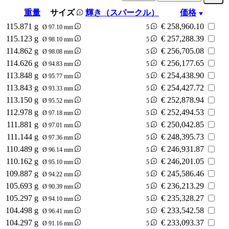
重量
サイズ
輝き（スパークル）
価格
115.871 g
€
258,960.10
Ø 97.10 mm
5
115.123 g
€
257,288.39
Ø 98.10 mm
5
114.862 g
€
256,705.08
Ø 98.08 mm
5
114.626 g
€
256,177.65
Ø 94.83 mm
5
113.848 g
€
254,438.90
Ø 95.77 mm
5
113.843 g
€
254,427.72
Ø 93.33 mm
5
113.150 g
€
252,878.94
Ø 95.52 mm
5
112.978 g
€
252,494.53
Ø 97.18 mm
5
111.881 g
€
250,042.85
Ø 97.01 mm
5
111.144 g
€
248,395.73
Ø 97.36 mm
5
110.489 g
€
246,931.87
Ø 96.14 mm
5
110.162 g
€
246,201.05
Ø 95.10 mm
5
109.887 g
€
245,586.46
Ø 94.22 mm
5
105.693 g
€
236,213.29
Ø 90.39 mm
5
105.297 g
€
235,328.27
Ø 94.10 mm
5
104.498 g
€
233,542.58
Ø 96.41 mm
5
104.297 g
€
233,093.37
Ø 91.16 mm
5