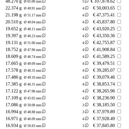
48.270 g
€
107,878.62
Ø 65.00 mm
5
22.374 g
€
50,003.65
Ø 49.91 mm
4
21.198 g
€
47,375.41
Ø 51.17 mm
4
20.510 g
€
45,837.80
Ø 49.04 mm
4
19.652 g
€
43,920.25
Ø 48.11 mm
4
19.397 g
€
43,350.36
Ø 46.23 mm
4
19.131 g
€
42,755.87
Ø 51.00 mm
4
18.752 g
€
41,908.84
Ø 47.96 mm
4
18.609 g
€
41,589.25
Ø 46.74 mm
4
17.665 g
€
39,479.51
Ø 49.09 mm
4
17.578 g
€
39,285.07
Ø 48.35 mm
4
17.486 g
€
39,079.46
Ø 49.10 mm
4
17.385 g
€
38,853.74
Ø 46.31 mm
4
17.122 g
€
38,265.96
Ø 47.98 mm
4
17.109 g
€
38,236.90
Ø 45.02 mm
4
17.086 g
€
38,185.50
Ø 50.08 mm
3
16.994 g
€
37,979.89
Ø 48.88 mm
3
16.971 g
€
37,928.49
Ø 46.09 mm
4
16.934 g
€
37,845.80
Ø 50.83 mm
3