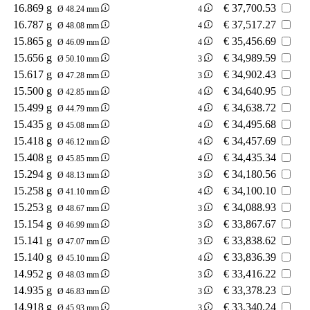
16.869 g
€
37,700.53
Ø 48.24 mm
4
16.787 g
€
37,517.27
Ø 48.08 mm
4
15.865 g
€
35,456.69
Ø 46.09 mm
4
15.656 g
€
34,989.59
Ø 50.10 mm
3
15.617 g
€
34,902.43
Ø 47.28 mm
3
15.500 g
€
34,640.95
Ø 42.85 mm
4
15.499 g
€
34,638.72
Ø 44.79 mm
4
15.435 g
€
34,495.68
Ø 45.08 mm
4
15.418 g
€
34,457.69
Ø 46.12 mm
4
15.408 g
€
34,435.34
Ø 45.85 mm
4
15.294 g
€
34,180.56
Ø 48.13 mm
3
15.258 g
€
34,100.10
Ø 41.10 mm
4
15.253 g
€
34,088.93
Ø 48.67 mm
3
15.154 g
€
33,867.67
Ø 46.99 mm
3
15.141 g
€
33,838.62
Ø 47.07 mm
3
15.140 g
€
33,836.39
Ø 45.10 mm
4
14.952 g
€
33,416.22
Ø 48.03 mm
3
14.935 g
€
33,378.23
Ø 46.83 mm
3
14.918 g
€
33,340.24
Ø 45.93 mm
3