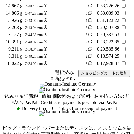
14.867 g
€
33,226.26
Ø 48.45 mm
3
14.806 g
€
33,089.93
Ø 47.27 mm
3
13.926 g
€
31,123.22
Ø 43.06 mm
4
13.203 g
€
29,507.38
Ø 43.94 mm
3
13.127 g
€
29,337.53
Ø 44.38 mm
3
10.391 g
€
23,222.85
Ø 48.02 mm
2
9.211 g
€
20,585.66
Ø 38.84 mm
3
8.311 g
€
18,574.25
Ø 49.27 mm
2
8.022 g
€
17,928.37
Ø 38.00 mm
3
選択済み:
0
商品:
€ 0,-
込み 0 % 消費税
|
追加 保険料および送料
|
お支払い方法: 前
払い, PayPal
|
Credit card payments possible via PayPal.
|
Delivery time:
10-14 days from receipt of payment
ビッグ・ラウンド・バーまたはディスクは、オスミウムを結