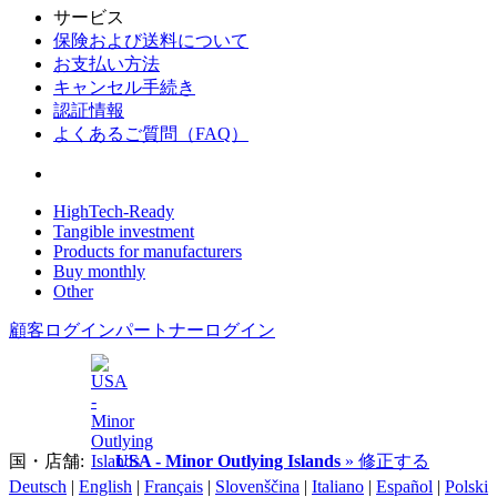
サービス
保険および送料について
お支払い方法
キャンセル手続き
認証情報
よくあるご質問（FAQ）
HighTech-Ready
Tangible investment
Products for manufacturers
Buy monthly
Other
顧客ログイン
パートナーログイン
国・店舗:
USA - Minor Outlying Islands
» 修正する
Deutsch
|
English
|
Français
|
Slovenščina
|
Italiano
|
Español
|
Polski