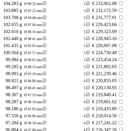
104.283 g
€
233,062.08
Ø 90.32 mm
5
103.885 g
€
232,172.59
Ø 92.22 mm
5
103.708 g
€
231,777.01
Ø 94.40 mm
5
102.655 g
€
229,423.66
Ø 97.04 mm
5
102.610 g
€
229,323.09
Ø 88.16 mm
5
102.440 g
€
228,943.16
Ø 90.41 mm
5
101.435 g
€
226,697.08
Ø 95.93 mm
5
100.564 g
€
224,750.48
Ø 95.57 mm
5
99.984 g
€
223,454.24
Ø 96.05 mm
5
99.285 g
€
221,892.05
Ø 88.23 mm
5
98.993 g
€
221,239.46
Ø 93.10 mm
5
98.821 g
€
220,855.05
Ø 96.09 mm
4
98.497 g
€
220,130.95
Ø 86.41 mm
5
98.367 g
€
219,840.41
Ø 87.33 mm
5
98.287 g
€
219,661.62
Ø 96.19 mm
4
98.186 g
€
219,435.89
Ø 91.93 mm
5
97.550 g
€
218,014.50
Ø 96.86 mm
4
97.204 g
€
217,241.22
Ø 96.18 mm
4
96.804 g
€
216,347.26
Ø 97.89 mm
4