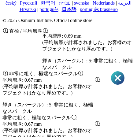
|
český
|
Pусский
|
한국어
|
עברית
|
svenska
|
Nederlands
|
العربية
|
Hrvatski
|
português
|
日本語
|
português brasileiro
© 2025 Osmium-Institute. Official online store.
直径 / 平均層厚
平均層厚: 0.69 mm
(平均層厚が計算されました。お客様のオ
ブジェクトはかなり厚めです。)
輝き（スパークル）: 5: 非常に粗く、極端
なスパークル
非常に粗く、極端なスパークル
平均層厚: 0.67 mm
(平均層厚が計算されました。お客様のオ
ブジェクトはかなり厚めです。)
輝き（スパークル）: 5: 非常に粗く、極端
なスパークル
非常に粗く、極端なスパークル
平均層厚: 0.67 mm
(平均層厚が計算されました。お客様のオ
ブジェクトはかなり厚めです。)