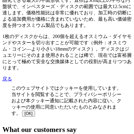
晶化できる最大の平面形状です。直径は5cm以上の平らな円
盤状で、インベスターズ・ディスクの範囲では最大12.5cmに
達します。価格性能比は非常に優れており、加工時の切断に
よる追加費用が価格に含まれていないため、最も高い価値密
度を持つオスミウム製品でもあります。
1枚のディスクからは、200個を超えるオスミウム・ダイヤモ
ンドやスターを切り出すことが可能です（例外：オスミウ
ム・コイン―より小さい18mmのディスク）。ディスクはジ
ュエリーにそのまま使用されることは稀で、現在では富裕層
にとって極めて安全な交換媒体としての役割が高まりつつあ
ります。
戻る
このウェブサイトではクッキーを使用しています。
当サイトを閲覧することで、プライバシーポリシー
および本クッキー通知に記載された内容に従い、ク
ッキーの使用に同意いただいたものとみなされま
す。
[OK]
What our customers say