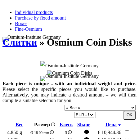
Individual products
Purchase by fixed amount
Boxes
Fine-Osmium
Слитки
» Osmium Coin Disks
Each piece is unique - with an individual weight and price.
Please select the specific pieces you would like to purchase.
Alternatively, you may indicate a desired amount – we will then
compile a suitable selection for you.
Вес
Размер
Блеск
Shape
Цена
4.850 g
€
10,944.36
Ø 18.00 mm
5