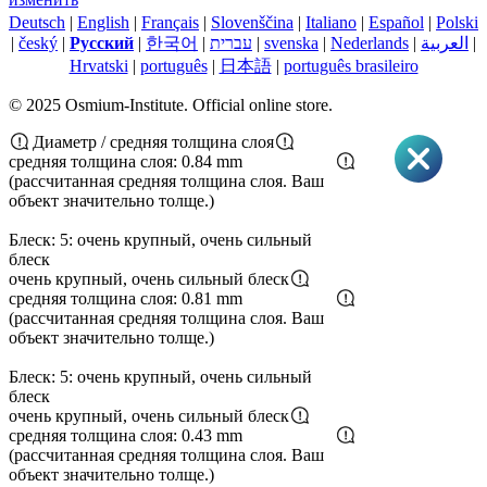
Deutsch
|
English
|
Français
|
Slovenščina
|
Italiano
|
Español
|
Polski
|
český
|
Pусский
|
한국어
|
עברית
|
svenska
|
Nederlands
|
العربية
|
Hrvatski
|
português
|
日本語
|
português brasileiro
© 2025 Osmium-Institute. Official online store.
Диаметр / средняя толщина слоя
средняя толщина слоя: 0.84 mm
(рассчитанная средняя толщина слоя. Ваш
объект значительно толще.)
Блеск: 5: очень крупный, очень сильный
блеск
очень крупный, очень сильный блеск
средняя толщина слоя: 0.81 mm
(рассчитанная средняя толщина слоя. Ваш
объект значительно толще.)
Блеск: 5: очень крупный, очень сильный
блеск
очень крупный, очень сильный блеск
средняя толщина слоя: 0.43 mm
(рассчитанная средняя толщина слоя. Ваш
объект значительно толще.)