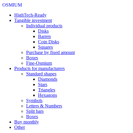
OSMIUM
HighTech-Ready
Tangible investment
Individual products
Disks
Barren
Coin Disks
Squares
Purchase by fixed amount
Boxes
Fine-Osmium
Products for manufacturers
Standard shapes
Diamonds
Stars
Triangles
Hexagons
Symbols
Letters & Numbers
Split bars
Boxes
Buy monthly
Other