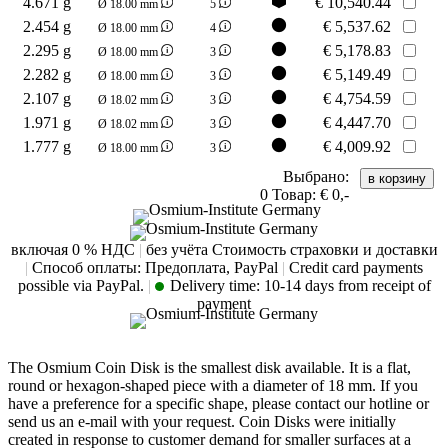
4.671 g
€
10,540.44
Ø 18.00 mm
5
2.454 g
€
5,537.62
Ø 18.00 mm
4
2.295 g
€
5,178.83
Ø 18.00 mm
3
2.282 g
€
5,149.49
Ø 18.00 mm
3
2.107 g
€
4,754.59
Ø 18.02 mm
3
1.971 g
€
4,447.70
Ø 18.02 mm
3
1.777 g
€
4,009.92
Ø 18.00 mm
3
Выбрано:
0
Товар:
€ 0,-
включая 0 % НДС
|
без учёта Стоимость страховки и доставки
|
Способ оплаты: Предоплата, PayPal
|
Credit card payments
possible via PayPal.
|
Delivery time:
10-14 days from receipt of
payment
The Osmium Coin Disk is the smallest disk available. It is a flat,
round or hexagon-shaped piece with a diameter of 18 mm. If you
have a preference for a specific shape, please contact our hotline or
send us an e-mail with your request. Coin Disks were initially
created in response to customer demand for smaller surfaces at a