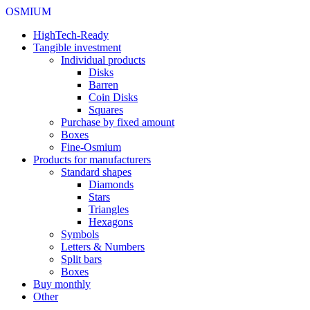
OSMIUM
HighTech-Ready
Tangible investment
Individual products
Disks
Barren
Coin Disks
Squares
Purchase by fixed amount
Boxes
Fine-Osmium
Products for manufacturers
Standard shapes
Diamonds
Stars
Triangles
Hexagons
Symbols
Letters & Numbers
Split bars
Boxes
Buy monthly
Other