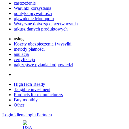
zastrzeżenie
Warunki korzystania
polityka prywatności
ujawnienie Monopolu
Wytyczne dotyczące przetwarzania
arkusz danych produktowych
usługa
Koszty ubezpieczenia i wysyłki
metody płatności
anulacja
certyfikacja
najczęstsze pytania i odpowiedzi
HighTech-Ready
Tangible investment
Products for manufacturers
Buy monthly
Other
Login klienta
login Partnera