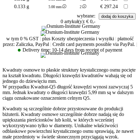
0.133 g
€
297.24
5.00 mm
2
wybrane:
0
artykuł(y):
€ 0,-
w tym 0 % GST
|
plus Koszty ubezpieczenia i wysyłki
|
płatność
przez: Zaliczka, PayPal
|
Credit card payments possible via PayPal.
|
Delivery time:
10-14 days from receipt of payment
Kwadraty osmowe to płaskie struktury krystalicznego osmu pocięte
na kształt kwadratu. Długości krawędzi kwadratów wahają się od
jednego do dziewięciu mm.
W przypadku Kwadrat-Q5 długość krawędzi wynosi zazwyczaj 5
mm. Jednak kwadraty o długości krawędzi 5,99 mm są w dalszym
ciągu oznakowane oznaczeniem celnym Q5.
Kwadraty są szczególnie dobrze przystosowane do produkcji
biżuterii. Kwadraty osmowe szczególnie dobrze nadają się do
upiększania pierścionków lub kolii, w których wcześniej
wykorzystywano tylko w diamenty. Unikalne właściwości
odblaskowe powierzchni krystalicznego osmu sprawiają, że nawet
małe przedmioty w świetle słonecznym przyciągają wzrok.