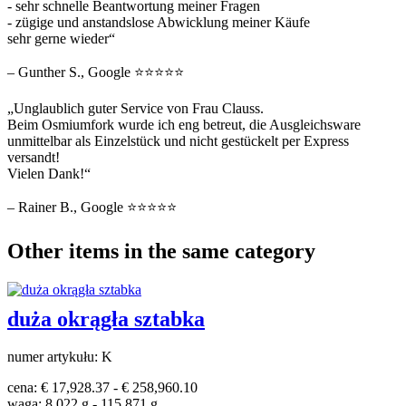
- sehr schnelle Beantwortung meiner Fragen
- zügige und anstandslose Abwicklung meiner Käufe
sehr gerne wieder“
– Gunther S., Google ⭐⭐⭐⭐⭐
„Unglaublich guter Service von Frau Clauss.
Beim Osmiumfork wurde ich eng betreut, die Ausgleichsware
unmittelbar als Einzelstück und nicht gestückelt per Express
versandt!
Vielen Dank!“
– Rainer B., Google ⭐⭐⭐⭐⭐
Other items in the same category
duża okrągła sztabka
numer artykułu: K
cena: € 17,928.37 - € 258,960.10
waga: 8.022 g - 115.871 g