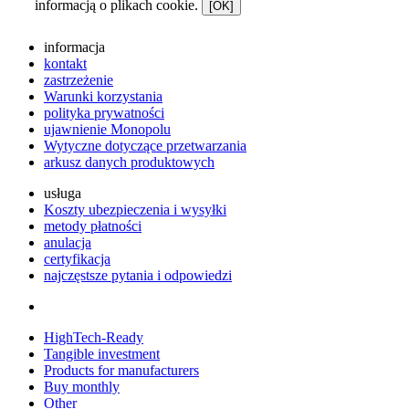
informacją o plikach cookie.
[OK]
informacja
kontakt
zastrzeżenie
Warunki korzystania
polityka prywatności
ujawnienie Monopolu
Wytyczne dotyczące przetwarzania
arkusz danych produktowych
usługa
Koszty ubezpieczenia i wysyłki
metody płatności
anulacja
certyfikacja
najczęstsze pytania i odpowiedzi
HighTech-Ready
Tangible investment
Products for manufacturers
Buy monthly
Other