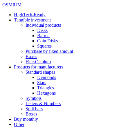
OSMIUM
HighTech-Ready
Tangible investment
Individual products
Disks
Barren
Coin Disks
Squares
Purchase by fixed amount
Boxes
Fine-Osmium
Products for manufacturers
Standard shapes
Diamonds
Stars
Triangles
Hexagons
Symbols
Letters & Numbers
Split bars
Boxes
Buy monthly
Other