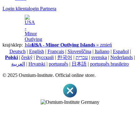
Login klienta
login Partnera
kraj/sklep:
USA - Minor Outlying Islands
» zmień
Deutsch
|
English
|
Français
|
Slovenščina
|
Italiano
|
Español
|
Polski
|
český
|
Pусский
|
한국어
|
עברית
|
svenska
|
Nederlands
|
العربية
|
Hrvatski
|
português
|
日本語
|
português brasileiro
© 2025 Osmium-Institute. Official online store.