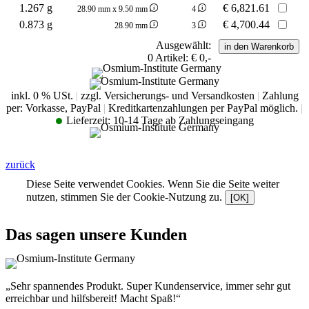
1.267 g
€
6,821.61
28.90 mm x 9.50 mm
4
0.873 g
€
4,700.44
28.90 mm
3
Ausgewählt:
0
Artikel:
€ 0,-
inkl. 0 % USt.
|
zzgl. Versicherungs- und Versandkosten
|
Zahlung
per: Vorkasse, PayPal
|
Kreditkartenzahlungen per PayPal möglich.
|
Lieferzeit:
10-14 Tage ab Zahlungseingang
zurück
Diese Seite verwendet Cookies. Wenn Sie die Seite weiter
nutzen, stimmen Sie der Cookie-Nutzung zu.
[OK]
Das sagen unsere Kunden
„Sehr spannendes Produkt. Super Kundenservice, immer sehr gut
erreichbar und hilfsbereit! Macht Spaß!“