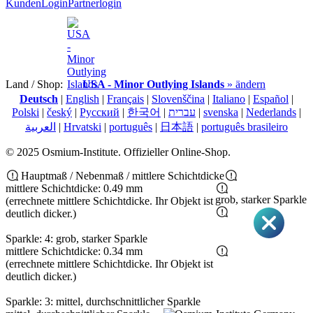
KundenLogin
Partnerlogin
Land / Shop:
USA - Minor Outlying Islands
» ändern
Deutsch
|
English
|
Français
|
Slovenščina
|
Italiano
|
Español
|
Polski
|
český
|
Pусский
|
한국어
|
עברית
|
svenska
|
Nederlands
|
العربية
|
Hrvatski
|
português
|
日本語
|
português brasileiro
© 2025 Osmium-Institute. Offizieller Online-Shop.
Hauptmaß / Nebenmaß / mittlere Schichtdicke
mittlere Schichtdicke: 0.49 mm
grob, starker Sparkle
(errechnete mittlere Schichtdicke. Ihr Objekt ist
deutlich dicker.)
Sparkle: 4: grob, starker Sparkle
mittlere Schichtdicke: 0.34 mm
(errechnete mittlere Schichtdicke. Ihr Objekt ist
deutlich dicker.)
Sparkle: 3: mittel, durchschnittlicher Sparkle