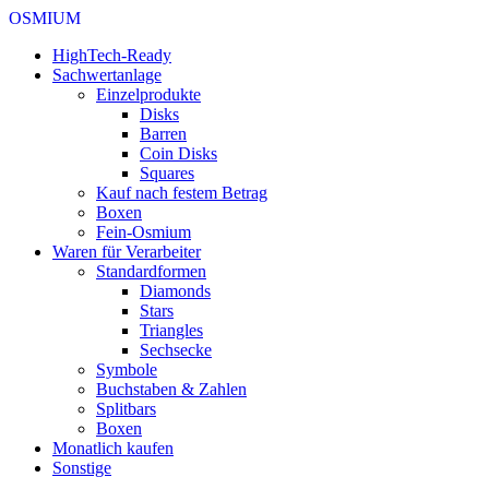
OSMIUM
HighTech-Ready
Sachwertanlage
Einzelprodukte
Disks
Barren
Coin Disks
Squares
Kauf nach festem Betrag
Boxen
Fein-Osmium
Waren für Verarbeiter
Standardformen
Diamonds
Stars
Triangles
Sechsecke
Symbole
Buchstaben & Zahlen
Splitbars
Boxen
Monatlich kaufen
Sonstige