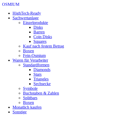
OSMIUM
HighTech-Ready
Sachwertanlage
Einzelprodukte
Disks
Barren
Coin Disks
Squares
Kauf nach festem Betrag
Boxen
Fein-Osmium
Waren für Verarbeiter
Standardformen
Diamonds
Stars
Triangles
Sechsecke
Symbole
Buchstaben & Zahlen
Splitbars
Boxen
Monatlich kaufen
Sonstige