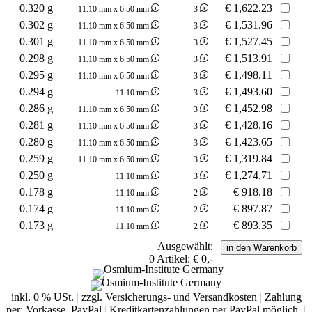
0.320 g
€
1,622.23
11.10 mm x 6.50 mm
3
0.302 g
€
1,531.96
11.10 mm x 6.50 mm
3
0.301 g
€
1,527.45
11.10 mm x 6.50 mm
3
0.298 g
€
1,513.91
11.10 mm x 6.50 mm
3
0.295 g
€
1,498.11
11.10 mm x 6.50 mm
3
0.294 g
€
1,493.60
11.10 mm
3
0.286 g
€
1,452.98
11.10 mm x 6.50 mm
3
0.281 g
€
1,428.16
11.10 mm x 6.50 mm
3
0.280 g
€
1,423.65
11.10 mm x 6.50 mm
3
0.259 g
€
1,319.84
11.10 mm x 6.50 mm
3
0.250 g
€
1,274.71
11.10 mm
3
0.178 g
€
918.18
11.10 mm
2
0.174 g
€
897.87
11.10 mm
2
0.173 g
€
893.35
11.10 mm
2
Ausgewählt:
0
Artikel:
€ 0,-
inkl. 0 % USt.
|
zzgl. Versicherungs- und Versandkosten
|
Zahlung
per: Vorkasse, PayPal
|
Kreditkartenzahlungen per PayPal möglich.
|