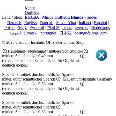
Land / Shop:
USA - Minor Outlying Islands
» ändern
Deutsch
|
English
|
Français
|
Slovenščina
|
Italiano
|
Español
|
Polski
|
český
|
Pусский
|
한국어
|
עברית
|
svenska
|
Nederlands
|
العربية
|
Hrvatski
|
português
|
日本語
|
português brasileiro
© 2025 Osmium-Institute. Offizieller Online-Shop.
Hauptmaß / Nebenmaß / mittlere Schichtdicke
mittlere Schichtdicke: 0.40 mm
(errechnete mittlere Schichtdicke. Ihr Objekt ist
deutlich dicker.)
Sparkle: 3: mittel, durchschnittlicher Sparkle
mittel, durchschnittlicher Sparkle
mittlere Schichtdicke: 0.38 mm
(errechnete mittlere Schichtdicke. Ihr Objekt ist
deutlich dicker.)
Sparkle: 3: mittel, durchschnittlicher Sparkle
mittel, durchschnittlicher Sparkle
mittlere Schichtdicke: 0.38 mm