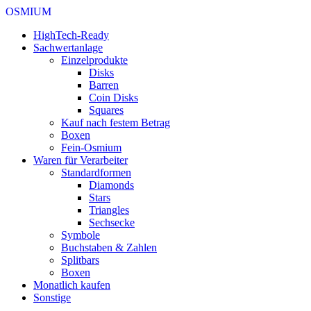
OSMIUM
HighTech-Ready
Sachwertanlage
Einzelprodukte
Disks
Barren
Coin Disks
Squares
Kauf nach festem Betrag
Boxen
Fein-Osmium
Waren für Verarbeiter
Standardformen
Diamonds
Stars
Triangles
Sechsecke
Symbole
Buchstaben & Zahlen
Splitbars
Boxen
Monatlich kaufen
Sonstige