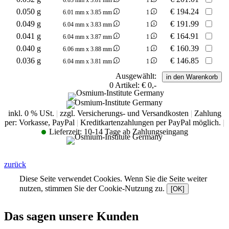
0.050 g
€
194.24
6.01 mm x 3.85 mm
1
0.049 g
€
191.99
6.04 mm x 3.83 mm
1
0.041 g
€
164.91
6.04 mm x 3.87 mm
1
0.040 g
€
160.39
6.06 mm x 3.88 mm
1
0.036 g
€
146.85
6.04 mm x 3.81 mm
1
Ausgewählt:
0
Artikel:
€ 0,-
inkl. 0 % USt.
|
zzgl. Versicherungs- und Versandkosten
|
Zahlung
per: Vorkasse, PayPal
|
Kreditkartenzahlungen per PayPal möglich.
|
Lieferzeit:
10-14 Tage ab Zahlungseingang
zurück
Diese Seite verwendet Cookies. Wenn Sie die Seite weiter
nutzen, stimmen Sie der Cookie-Nutzung zu.
[OK]
Das sagen unsere Kunden