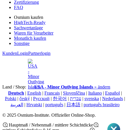
Zertifizierung
FAQ
Osmium kaufen
HighTech-Ready
Sachwertanlage
Waren für Verarbeiter
Monatlich kaufen
Sonstige
KundenLogin
Partnerlogin
Land / Shop:
USA - Minor Outlying Islands
» ändern
Deutsch
|
English
|
Français
|
Slovenščina
|
Italiano
|
Español
|
Polski
|
český
|
Pусский
|
한국어
|
עברית
|
svenska
|
Nederlands
|
العربية
|
Hrvatski
|
português
|
日本語
|
português brasileiro
© 2025 Osmium-Institute. Offizieller Online-Shop.
Hauptmaß / Nebenmaß / mittlere Schichtdicke