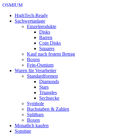
OSMIUM
HighTech-Ready
Sachwertanlage
Einzelprodukte
Disks
Barren
Coin Disks
Squares
Kauf nach festem Betrag
Boxen
Fein-Osmium
Waren für Verarbeiter
Standardformen
Diamonds
Stars
Triangles
Sechsecke
Symbole
Buchstaben & Zahlen
Splitbars
Boxen
Monatlich kaufen
Sonstige