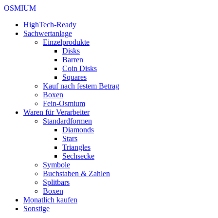
OSMIUM
HighTech-Ready
Sachwertanlage
Einzelprodukte
Disks
Barren
Coin Disks
Squares
Kauf nach festem Betrag
Boxen
Fein-Osmium
Waren für Verarbeiter
Standardformen
Diamonds
Stars
Triangles
Sechsecke
Symbole
Buchstaben & Zahlen
Splitbars
Boxen
Monatlich kaufen
Sonstige