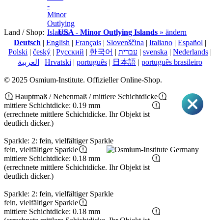
Land / Shop:
USA - Minor Outlying Islands
» ändern
Deutsch
|
English
|
Français
|
Slovenščina
|
Italiano
|
Español
|
Polski
|
český
|
Pусский
|
한국어
|
עברית
|
svenska
|
Nederlands
|
العربية
|
Hrvatski
|
português
|
日本語
|
português brasileiro
© 2025 Osmium-Institute. Offizieller Online-Shop.
Hauptmaß / Nebenmaß / mittlere Schichtdicke
mittlere Schichtdicke: 0.19 mm
(errechnete mittlere Schichtdicke. Ihr Objekt ist
deutlich dicker.)
Sparkle: 2: fein, vielfältiger Sparkle
fein, vielfältiger Sparkle
mittlere Schichtdicke: 0.18 mm
(errechnete mittlere Schichtdicke. Ihr Objekt ist
deutlich dicker.)
Sparkle: 2: fein, vielfältiger Sparkle
fein, vielfältiger Sparkle
mittlere Schichtdicke: 0.18 mm