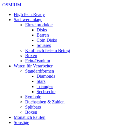
OSMIUM
HighTech-Ready
Sachwertanlage
Einzelprodukte
Disks
Barren
Coin Disks
Squares
Kauf nach festem Betrag
Boxen
Fein-Osmium
Waren für Verarbeiter
Standardformen
Diamonds
Stars
Triangles
Sechsecke
Symbole
Buchstaben & Zahlen
Splitbars
Boxen
Monatlich kaufen
Sonstige