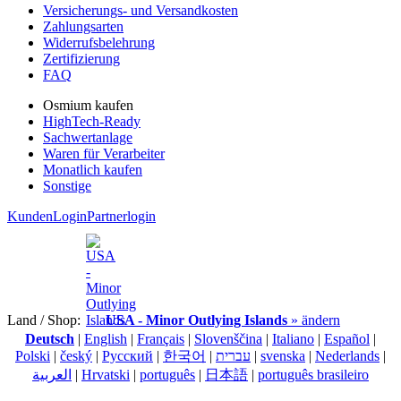
Versicherungs- und Versandkosten
Zahlungsarten
Widerrufsbelehrung
Zertifizierung
FAQ
Osmium kaufen
HighTech-Ready
Sachwertanlage
Waren für Verarbeiter
Monatlich kaufen
Sonstige
KundenLogin
Partnerlogin
Land / Shop:
USA - Minor Outlying Islands
» ändern
Deutsch
|
English
|
Français
|
Slovenščina
|
Italiano
|
Español
|
Polski
|
český
|
Pусский
|
한국어
|
עברית
|
svenska
|
Nederlands
|
العربية
|
Hrvatski
|
português
|
日本語
|
português brasileiro