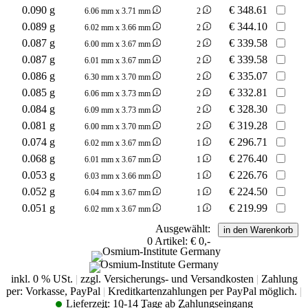
0.090 g
€
348.61
6.06 mm x 3.71 mm
2
0.089 g
€
344.10
6.02 mm x 3.66 mm
2
0.087 g
€
339.58
6.00 mm x 3.67 mm
2
0.087 g
€
339.58
6.01 mm x 3.67 mm
2
0.086 g
€
335.07
6.30 mm x 3.70 mm
2
0.085 g
€
332.81
6.06 mm x 3.73 mm
2
0.084 g
€
328.30
6.09 mm x 3.73 mm
2
0.081 g
€
319.28
6.00 mm x 3.70 mm
2
0.074 g
€
296.71
6.02 mm x 3.67 mm
1
0.068 g
€
276.40
6.01 mm x 3.67 mm
1
0.053 g
€
226.76
6.03 mm x 3.66 mm
1
0.052 g
€
224.50
6.04 mm x 3.67 mm
1
0.051 g
€
219.99
6.02 mm x 3.67 mm
1
Ausgewählt:
0
Artikel:
€ 0,-
inkl. 0 % USt.
|
zzgl. Versicherungs- und Versandkosten
|
Zahlung
per: Vorkasse, PayPal
|
Kreditkartenzahlungen per PayPal möglich.
|
Lieferzeit:
10-14 Tage ab Zahlungseingang