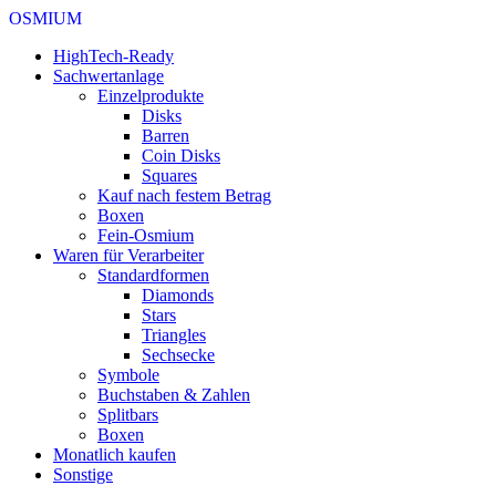
OSMIUM
HighTech-Ready
Sachwertanlage
Einzelprodukte
Disks
Barren
Coin Disks
Squares
Kauf nach festem Betrag
Boxen
Fein-Osmium
Waren für Verarbeiter
Standardformen
Diamonds
Stars
Triangles
Sechsecke
Symbole
Buchstaben & Zahlen
Splitbars
Boxen
Monatlich kaufen
Sonstige