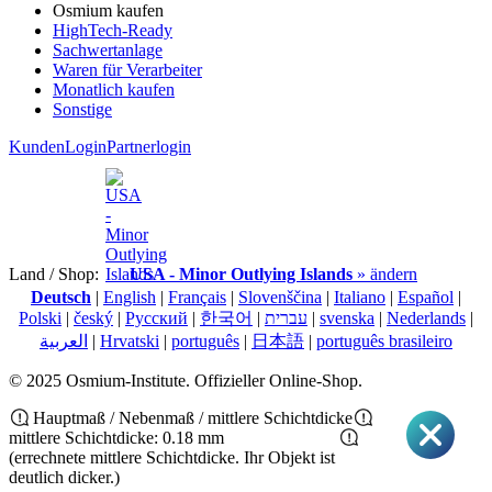
Osmium kaufen
HighTech-Ready
Sachwertanlage
Waren für Verarbeiter
Monatlich kaufen
Sonstige
KundenLogin
Partnerlogin
Land / Shop:
USA - Minor Outlying Islands
» ändern
Deutsch
|
English
|
Français
|
Slovenščina
|
Italiano
|
Español
|
Polski
|
český
|
Pусский
|
한국어
|
עברית
|
svenska
|
Nederlands
|
العربية
|
Hrvatski
|
português
|
日本語
|
português brasileiro
© 2025 Osmium-Institute. Offizieller Online-Shop.
Hauptmaß / Nebenmaß / mittlere Schichtdicke
mittlere Schichtdicke: 0.18 mm
(errechnete mittlere Schichtdicke. Ihr Objekt ist
deutlich dicker.)