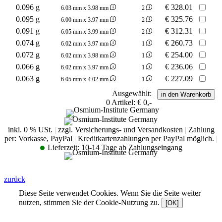
0.096 g
€
328.01
6.03 mm x 3.98 mm
2
0.095 g
€
325.76
6.00 mm x 3.97 mm
2
0.091 g
€
312.31
6.05 mm x 3.99 mm
2
0.074 g
€
260.73
6.02 mm x 3.97 mm
1
0.072 g
€
254.00
6.02 mm x 3.98 mm
1
0.066 g
€
236.06
6.02 mm x 3.97 mm
1
0.063 g
€
227.09
6.05 mm x 4.02 mm
1
Ausgewählt:
0
Artikel:
€ 0,-
inkl. 0 % USt.
|
zzgl. Versicherungs- und Versandkosten
|
Zahlung
per: Vorkasse, PayPal
|
Kreditkartenzahlungen per PayPal möglich.
|
Lieferzeit:
10-14 Tage ab Zahlungseingang
zurück
Diese Seite verwendet Cookies. Wenn Sie die Seite weiter
nutzen, stimmen Sie der Cookie-Nutzung zu.
[OK]