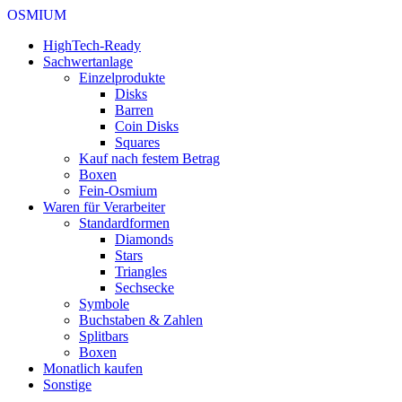
OSMIUM
HighTech-Ready
Sachwertanlage
Einzelprodukte
Disks
Barren
Coin Disks
Squares
Kauf nach festem Betrag
Boxen
Fein-Osmium
Waren für Verarbeiter
Standardformen
Diamonds
Stars
Triangles
Sechsecke
Symbole
Buchstaben & Zahlen
Splitbars
Boxen
Monatlich kaufen
Sonstige