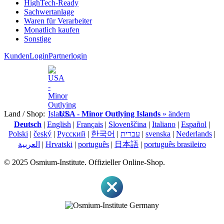
HighTech-Ready
Sachwertanlage
Waren für Verarbeiter
Monatlich kaufen
Sonstige
KundenLogin
Partnerlogin
Land / Shop:
USA - Minor Outlying Islands
» ändern
Deutsch
|
English
|
Français
|
Slovenščina
|
Italiano
|
Español
|
Polski
|
český
|
Pусский
|
한국어
|
עברית
|
svenska
|
Nederlands
|
العربية
|
Hrvatski
|
português
|
日本語
|
português brasileiro
© 2025 Osmium-Institute. Offizieller Online-Shop.