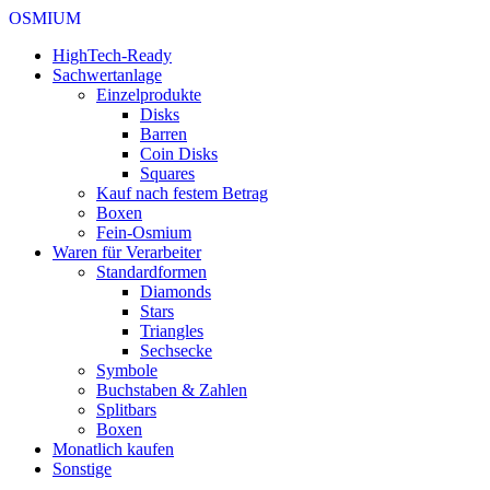
OSMIUM
HighTech-Ready
Sachwertanlage
Einzelprodukte
Disks
Barren
Coin Disks
Squares
Kauf nach festem Betrag
Boxen
Fein-Osmium
Waren für Verarbeiter
Standardformen
Diamonds
Stars
Triangles
Sechsecke
Symbole
Buchstaben & Zahlen
Splitbars
Boxen
Monatlich kaufen
Sonstige