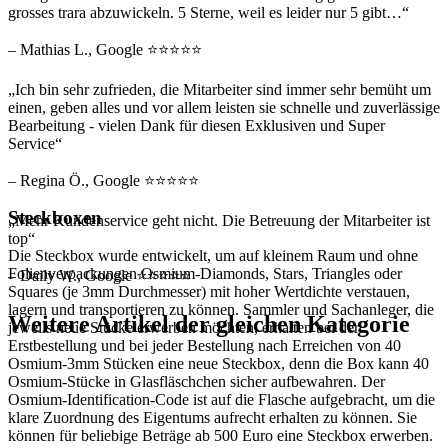
grosses trara abzuwickeln. 5 Sterne, weil es leider nur 5 gibt…“
– Mathias L., Google ⭐⭐⭐⭐⭐
„Ich bin sehr zufrieden, die Mitarbeiter sind immer sehr bemüht um
einen, geben alles und vor allem leisten sie schnelle und zuverlässige
Bearbeitung - vielen Dank für diesen Exklusiven und Super
Service“
– Regina Ö., Google ⭐⭐⭐⭐⭐
Steckboxen
„Mehr Kundenservice geht nicht. Die Betreuung der Mitarbeiter ist
top“
Die Steckbox wurde entwickelt, um auf kleinem Raum und ohne
Folienverpackungen Osmium-Diamonds, Stars, Triangles oder
– Daily W., Google ⭐⭐⭐⭐⭐
Squares (je 3mm Durchmesser) mit hoher Wertdichte verstauen,
lagern und transportieren zu können. Sammler und Sachanleger, die
Weitere Artikel der gleichen Kategorie
jeweils neue Stücke erwerben möchten, erhalten bei der
Erstbestellung und bei jeder Bestellung nach Erreichen von 40
Osmium-3mm Stücken eine neue Steckbox, denn die Box kann 40
Osmium-Stücke in Glasfläschchen sicher aufbewahren. Der
Osmium-Identification-Code ist auf die Flasche aufgebracht, um die
klare Zuordnung des Eigentums aufrecht erhalten zu können. Sie
können für beliebige Beträge ab 500 Euro eine Steckbox erwerben.