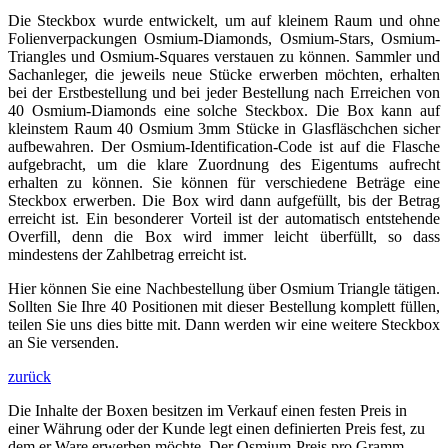
Die Steckbox wurde entwickelt, um auf kleinem Raum und ohne
Folienverpackungen Osmium-Diamonds, Osmium-Stars, Osmium-
Triangles und Osmium-Squares verstauen zu können. Sammler und
Sachanleger, die jeweils neue Stücke erwerben möchten, erhalten
bei der Erstbestellung und bei jeder Bestellung nach Erreichen von
40 Osmium-Diamonds eine solche Steckbox. Die Box kann auf
kleinstem Raum 40 Osmium 3mm Stücke in Glasfläschchen sicher
aufbewahren. Der Osmium-Identification-Code ist auf die Flasche
aufgebracht, um die klare Zuordnung des Eigentums aufrecht
erhalten zu können. Sie können für verschiedene Beträge eine
Steckbox erwerben. Die Box wird dann aufgefüllt, bis der Betrag
erreicht ist. Ein besonderer Vorteil ist der automatisch entstehende
Overfill, denn die Box wird immer leicht überfüllt, so dass
mindestens der Zahlbetrag erreicht ist.
Hier können Sie eine Nachbestellung über Osmium Triangle tätigen.
Sollten Sie Ihre 40 Positionen mit dieser Bestellung komplett füllen,
teilen Sie uns dies bitte mit. Dann werden wir eine weitere Steckbox
an Sie versenden.
zurück
Die Inhalte der Boxen besitzen im Verkauf einen festen Preis in
einer Währung oder der Kunde legt einen definierten Preis fest, zu
dem er Ware erwerben möchte. Der Osmium-Preis pro Gramm