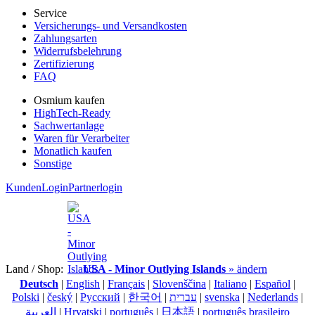
Service
Versicherungs- und Versandkosten
Zahlungsarten
Widerrufsbelehrung
Zertifizierung
FAQ
Osmium kaufen
HighTech-Ready
Sachwertanlage
Waren für Verarbeiter
Monatlich kaufen
Sonstige
KundenLogin
Partnerlogin
Land / Shop:
USA - Minor Outlying Islands
» ändern
Deutsch
|
English
|
Français
|
Slovenščina
|
Italiano
|
Español
|
Polski
|
český
|
Pусский
|
한국어
|
עברית
|
svenska
|
Nederlands
|
العربية
|
Hrvatski
|
português
|
日本語
|
português brasileiro