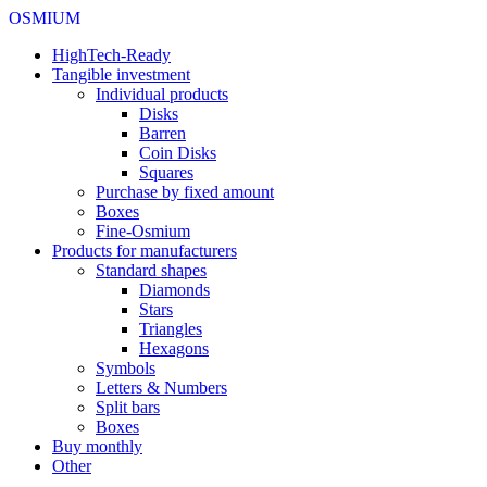
OSMIUM
HighTech-Ready
Tangible investment
Individual products
Disks
Barren
Coin Disks
Squares
Purchase by fixed amount
Boxes
Fine-Osmium
Products for manufacturers
Standard shapes
Diamonds
Stars
Triangles
Hexagons
Symbols
Letters & Numbers
Split bars
Boxes
Buy monthly
Other