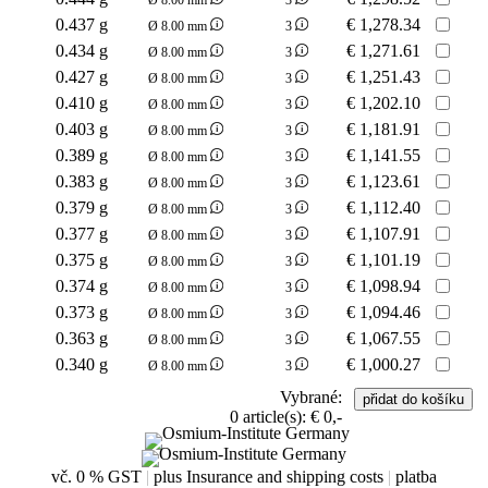
0.437 g
€
1,278.34
Ø 8.00 mm
3
0.434 g
€
1,271.61
Ø 8.00 mm
3
0.427 g
€
1,251.43
Ø 8.00 mm
3
0.410 g
€
1,202.10
Ø 8.00 mm
3
0.403 g
€
1,181.91
Ø 8.00 mm
3
0.389 g
€
1,141.55
Ø 8.00 mm
3
0.383 g
€
1,123.61
Ø 8.00 mm
3
0.379 g
€
1,112.40
Ø 8.00 mm
3
0.377 g
€
1,107.91
Ø 8.00 mm
3
0.375 g
€
1,101.19
Ø 8.00 mm
3
0.374 g
€
1,098.94
Ø 8.00 mm
3
0.373 g
€
1,094.46
Ø 8.00 mm
3
0.363 g
€
1,067.55
Ø 8.00 mm
3
0.340 g
€
1,000.27
Ø 8.00 mm
3
Vybrané:
0
article(s):
€ 0,-
vč. 0 % GST
|
plus Insurance and shipping costs
|
platba