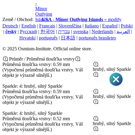
Země / Obchod:
USA - Minor Outlying Islands
» modify
Deutsch
|
English
|
Français
|
Slovenščina
|
Italiano
|
Español
|
Polski
|
český
|
Pусский
|
한국어
|
עברית
|
svenska
|
Nederlands
|
العربية
|
Hrvatski
|
português
|
日本語
|
português brasileiro
© 2025 Osmium-Institute. Official online store.
Průměr / Průměrná tloušťka vrstvy
Průměrná tloušťka vrstvy: 0.59 mm
hrubý, silný Sparkle
(Vypočtená průměrná tloušťka vrstvy. Váš
objekt je výrazně silnější.)
Sparkle: 4: hrubý, silný Sparkle
Průměrná tloušťka vrstvy: 0.59 mm
hrubý, silný Sparkle
(Vypočtená průměrná tloušťka vrstvy. Váš
objekt je výrazně silnější.)
Sparkle: 4: hrubý, silný Sparkle
Průměrná tloušťka vrstvy: 0.52 mm
hrubý, silný Sparkle
(Vypočtená průměrná tloušťka vrstvy. Váš
objekt je výrazně silnější.)