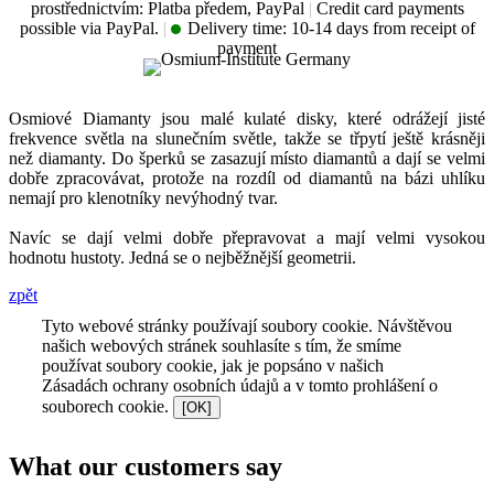
prostřednictvím: Platba předem, PayPal
|
Credit card payments
possible via PayPal.
|
Delivery time:
10-14 days from receipt of
payment
Osmiové Diamanty jsou malé kulaté disky, které odrážejí jisté
frekvence světla na slunečním světle, takže se třpytí ještě krásněji
než diamanty. Do šperků se zasazují místo diamantů a dají se velmi
dobře zpracovávat, protože na rozdíl od diamantů na bázi uhlíku
nemají pro klenotníky nevýhodný tvar.
Navíc se dají velmi dobře přepravovat a mají velmi vysokou
hodnotu hustoty. Jedná se o nejběžnější geometrii.
zpět
Tyto webové stránky používají soubory cookie. Návštěvou
našich webových stránek souhlasíte s tím, že smíme
používat soubory cookie, jak je popsáno v našich
Zásadách ochrany osobních údajů a v tomto prohlášení o
souborech cookie.
[OK]
What our customers say