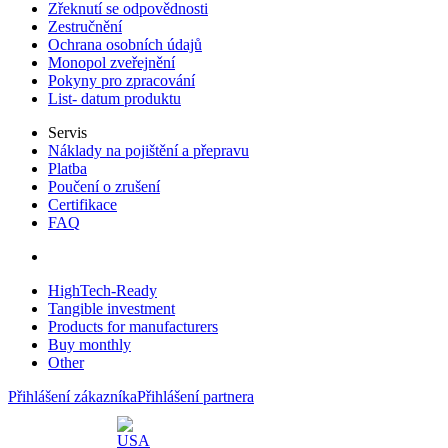
Zřeknutí se odpovědnosti
Zestručnění
Ochrana osobních údajů
Monopol zveřejnění
Pokyny pro zpracování
List- datum produktu
Servis
Náklady na pojištění a přepravu
Platba
Poučení o zrušení
Certifikace
FAQ
HighTech-Ready
Tangible investment
Products for manufacturers
Buy monthly
Other
Přihlášení zákazníka
Přihlášení partnera