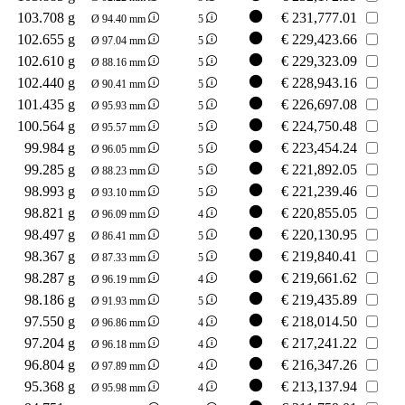
103.708 g
€
231,777.01
Ø 94.40 mm
5
102.655 g
€
229,423.66
Ø 97.04 mm
5
102.610 g
€
229,323.09
Ø 88.16 mm
5
102.440 g
€
228,943.16
Ø 90.41 mm
5
101.435 g
€
226,697.08
Ø 95.93 mm
5
100.564 g
€
224,750.48
Ø 95.57 mm
5
99.984 g
€
223,454.24
Ø 96.05 mm
5
99.285 g
€
221,892.05
Ø 88.23 mm
5
98.993 g
€
221,239.46
Ø 93.10 mm
5
98.821 g
€
220,855.05
Ø 96.09 mm
4
98.497 g
€
220,130.95
Ø 86.41 mm
5
98.367 g
€
219,840.41
Ø 87.33 mm
5
98.287 g
€
219,661.62
Ø 96.19 mm
4
98.186 g
€
219,435.89
Ø 91.93 mm
5
97.550 g
€
218,014.50
Ø 96.86 mm
4
97.204 g
€
217,241.22
Ø 96.18 mm
4
96.804 g
€
216,347.26
Ø 97.89 mm
4
95.368 g
€
213,137.94
Ø 95.98 mm
4