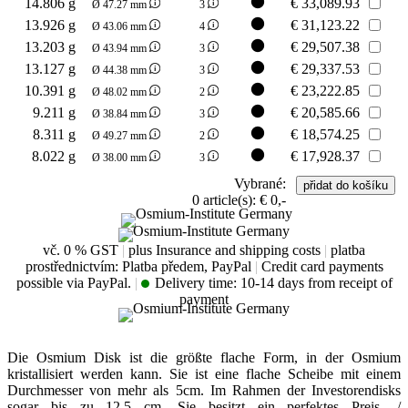
14.806 g
€
33,089.93
Ø 47.27 mm
3
13.926 g
€
31,123.22
Ø 43.06 mm
4
13.203 g
€
29,507.38
Ø 43.94 mm
3
13.127 g
€
29,337.53
Ø 44.38 mm
3
10.391 g
€
23,222.85
Ø 48.02 mm
2
9.211 g
€
20,585.66
Ø 38.84 mm
3
8.311 g
€
18,574.25
Ø 49.27 mm
2
8.022 g
€
17,928.37
Ø 38.00 mm
3
Vybrané:
0
article(s):
€ 0,-
vč. 0 % GST
|
plus Insurance and shipping costs
|
platba
prostřednictvím: Platba předem, PayPal
|
Credit card payments
possible via PayPal.
|
Delivery time:
10-14 days from receipt of
payment
Die Osmium Disk ist die größte flache Form, in der Osmium
kristallisiert werden kann. Sie ist eine flache Scheibe mit einem
Durchmesser von mehr als 5cm. Im Rahmen der Investorendisks
sogar bis zu 12,5 cm. Sie besitzt ein perfektes Preis- /