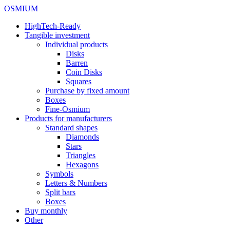
OSMIUM
HighTech-Ready
Tangible investment
Individual products
Disks
Barren
Coin Disks
Squares
Purchase by fixed amount
Boxes
Fine-Osmium
Products for manufacturers
Standard shapes
Diamonds
Stars
Triangles
Hexagons
Symbols
Letters & Numbers
Split bars
Boxes
Buy monthly
Other