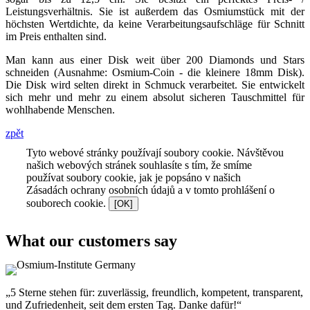
Leistungsverhältnis. Sie ist außerdem das Osmiumstück mit der
höchsten Wertdichte, da keine Verarbeitungsaufschläge für Schnitt
im Preis enthalten sind.
Man kann aus einer Disk weit über 200 Diamonds und Stars
schneiden (Ausnahme: Osmium-Coin - die kleinere 18mm Disk).
Die Disk wird selten direkt in Schmuck verarbeitet. Sie entwickelt
sich mehr und mehr zu einem absolut sicheren Tauschmittel für
wohlhabende Menschen.
zpět
Tyto webové stránky používají soubory cookie. Návštěvou
našich webových stránek souhlasíte s tím, že smíme
používat soubory cookie, jak je popsáno v našich
Zásadách ochrany osobních údajů a v tomto prohlášení o
souborech cookie.
[OK]
What our customers say
„5 Sterne stehen für: zuverlässig, freundlich, kompetent, transparent,
und Zufriedenheit, seit dem ersten Tag. Danke dafür!“