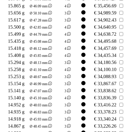
15.865 g
€
35,456.69
Ø 46.09 mm
4
15.656 g
€
34,989.59
Ø 50.10 mm
3
15.617 g
€
34,902.43
Ø 47.28 mm
3
15.500 g
€
34,640.95
Ø 42.85 mm
4
15.499 g
€
34,638.72
Ø 44.79 mm
4
15.435 g
€
34,495.68
Ø 45.08 mm
4
15.418 g
€
34,457.69
Ø 46.12 mm
4
15.408 g
€
34,435.34
Ø 45.85 mm
4
15.294 g
€
34,180.56
Ø 48.13 mm
3
15.258 g
€
34,100.10
Ø 41.10 mm
4
15.253 g
€
34,088.93
Ø 48.67 mm
3
15.154 g
€
33,867.67
Ø 46.99 mm
3
15.141 g
€
33,838.62
Ø 47.07 mm
3
15.140 g
€
33,836.39
Ø 45.10 mm
4
14.952 g
€
33,416.22
Ø 48.03 mm
3
14.935 g
€
33,378.23
Ø 46.83 mm
3
14.918 g
€
33,340.24
Ø 45.93 mm
3
14.867 g
€
33,226.26
Ø 48.45 mm
3