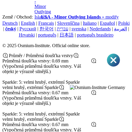
Země / Obchod:
USA - Minor Outlying Islands
» modify
Deutsch
|
English
|
Français
|
Slovenščina
|
Italiano
|
Español
|
Polski
|
český
|
Pусский
|
한국어
|
עברית
|
svenska
|
Nederlands
|
العربية
|
Hrvatski
|
português
|
日本語
|
português brasileiro
© 2025 Osmium-Institute. Official online store.
Průměr / Průměrná tloušťka vrstvy
Průměrná tloušťka vrstvy: 0.69 mm
(Vypočtená průměrná tloušťka vrstvy. Váš
objekt je výrazně silnější.)
Sparkle: 5: velmi hrubý, extrémní Sparkle
velmi hrubý, extrémní Sparkle
Průměrná tloušťka vrstvy: 0.67 mm
(Vypočtená průměrná tloušťka vrstvy. Váš
objekt je výrazně silnější.)
Sparkle: 5: velmi hrubý, extrémní Sparkle
velmi hrubý, extrémní Sparkle
Průměrná tloušťka vrstvy: 0.67 mm
(Vypočtená průměrná tloušťka vrstvy. Váš