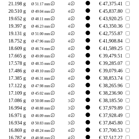
21.198 g
€
47,375.41
Ø 51.17 mm
4
20.510 g
€
45,837.80
Ø 49.04 mm
4
19.652 g
€
43,920.25
Ø 48.11 mm
4
19.397 g
€
43,350.36
Ø 46.23 mm
4
19.131 g
€
42,755.87
Ø 51.00 mm
4
18.752 g
€
41,908.84
Ø 47.96 mm
4
18.609 g
€
41,589.25
Ø 46.74 mm
4
17.665 g
€
39,479.51
Ø 49.09 mm
4
17.578 g
€
39,285.07
Ø 48.35 mm
4
17.486 g
€
39,079.46
Ø 49.10 mm
4
17.385 g
€
38,853.74
Ø 46.31 mm
4
17.122 g
€
38,265.96
Ø 47.98 mm
4
17.109 g
€
38,236.90
Ø 45.02 mm
4
17.086 g
€
38,185.50
Ø 50.08 mm
3
16.994 g
€
37,979.89
Ø 48.88 mm
3
16.971 g
€
37,928.49
Ø 46.09 mm
4
16.934 g
€
37,845.80
Ø 50.83 mm
3
16.869 g
€
37,700.53
Ø 48.24 mm
4
16.787 g
€
37,517.27
Ø 48.08 mm
4