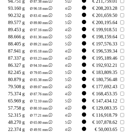
94.751 g
€
211,759.01
Ø 87.38 mm
5
93.160 g
€
208,203.28
Ø 96.18 mm
4
90.232 g
€
201,659.50
Ø 83.41 mm
5
89.577 g
€
200,195.64
Ø 89.80 mm
5
89.453 g
€
199,918.51
Ø 97.16 mm
4
88.666 g
€
198,159.64
Ø 81.36 mm
5
88.405 g
€
197,576.33
Ø 89.21 mm
5
87.941 g
€
196,539.34
Ø 95.18 mm
4
87.337 g
€
195,189.46
Ø 93.23 mm
4
86.327 g
€
192,932.21
Ø 94.10 mm
4
82.245 g
€
183,809.35
Ø 79.05 mm
5
80.879 g
€
180,756.48
Ø 85.38 mm
5
79.508 g
€
177,692.43
Ø 89.07 mm
4
75.374 g
€
168,453.35
Ø 87.76 mm
4
65.969 g
€
147,434.12
Ø 72.10 mm
5
57.758 g
€
129,083.35
Ø 80.10 mm
4
52.315 g
€
116,918.79
Ø 77.21 mm
4
48.270 g
€
107,878.62
Ø 65.00 mm
5
22.374 g
€
50,003.65
Ø 49.91 mm
4