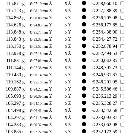
115.871 g
€
258,960.10
Ø 97.10 mm
5
115.123 g
€
257,288.39
Ø 98.10 mm
5
114.862 g
€
256,705.08
Ø 98.08 mm
5
114.626 g
€
256,177.65
Ø 94.83 mm
5
113.848 g
€
254,438.90
Ø 95.77 mm
5
113.843 g
€
254,427.72
Ø 93.33 mm
5
113.150 g
€
252,878.94
Ø 95.52 mm
5
112.978 g
€
252,494.53
Ø 97.18 mm
5
111.881 g
€
250,042.85
Ø 97.01 mm
5
111.144 g
€
248,395.73
Ø 97.36 mm
5
110.489 g
€
246,931.87
Ø 96.14 mm
5
110.162 g
€
246,201.05
Ø 95.10 mm
5
109.887 g
€
245,586.46
Ø 94.22 mm
5
105.693 g
€
236,213.29
Ø 90.39 mm
5
105.297 g
€
235,328.27
Ø 94.10 mm
5
104.498 g
€
233,542.58
Ø 96.41 mm
5
104.297 g
€
233,093.37
Ø 91.16 mm
5
104.283 g
€
233,062.08
Ø 90.32 mm
5
103.885 g
€
232,172.59
Ø 92.22 mm
5