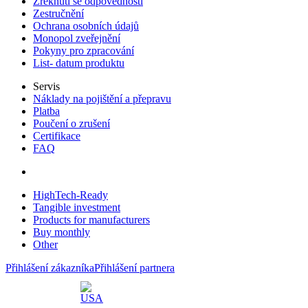
Zřeknutí se odpovědnosti
Zestručnění
Ochrana osobních údajů
Monopol zveřejnění
Pokyny pro zpracování
List- datum produktu
Servis
Náklady na pojištění a přepravu
Platba
Poučení o zrušení
Certifikace
FAQ
HighTech-Ready
Tangible investment
Products for manufacturers
Buy monthly
Other
Přihlášení zákazníka
Přihlášení partnera