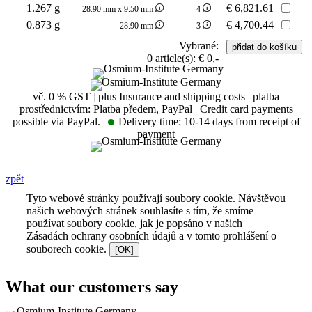
1.267 g
€
6,821.61
28.90 mm x 9.50 mm
4
0.873 g
€
4,700.44
28.90 mm
3
Vybrané:
0
article(s):
€ 0,-
vč. 0 % GST
|
plus Insurance and shipping costs
|
platba
prostřednictvím: Platba předem, PayPal
|
Credit card payments
possible via PayPal.
|
Delivery time:
10-14 days from receipt of
payment
zpět
Tyto webové stránky používají soubory cookie. Návštěvou
našich webových stránek souhlasíte s tím, že smíme
používat soubory cookie, jak je popsáno v našich
Zásadách ochrany osobních údajů a v tomto prohlášení o
souborech cookie.
[OK]
What our customers say