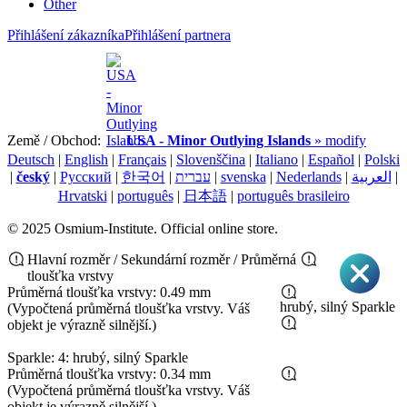
Other
Přihlášení zákazníka
Přihlášení partnera
Země / Obchod:
USA - Minor Outlying Islands
» modify
Deutsch
|
English
|
Français
|
Slovenščina
|
Italiano
|
Español
|
Polski
|
český
|
Pусский
|
한국어
|
עברית
|
svenska
|
Nederlands
|
العربية
|
Hrvatski
|
português
|
日本語
|
português brasileiro
© 2025 Osmium-Institute. Official online store.
Hlavní rozměr / Sekundární rozměr / Průměrná
tloušťka vrstvy
Průměrná tloušťka vrstvy: 0.49 mm
hrubý, silný Sparkle
(Vypočtená průměrná tloušťka vrstvy. Váš
objekt je výrazně silnější.)
Sparkle: 4: hrubý, silný Sparkle
Průměrná tloušťka vrstvy: 0.34 mm
(Vypočtená průměrná tloušťka vrstvy. Váš
objekt je výrazně silnější.)