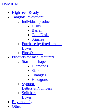
OSMIUM
HighTech-Ready
Tangible investment
Individual products
Disks
Barren
Coin Disks
Squares
Purchase by fixed amount
Boxes
Fine-Osmium
Products for manufacturers
Standard shapes
Diamonds
Stars
Triangles
Hexagons
Symbols
Letters & Numbers
Split bars
Boxes
Buy monthly
Other