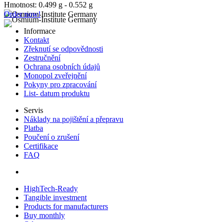
Hmotnost: 0.499 g - 0.552 g
Order now!
Informace
Kontakt
Zřeknutí se odpovědnosti
Zestručnění
Ochrana osobních údajů
Monopol zveřejnění
Pokyny pro zpracování
List- datum produktu
Servis
Náklady na pojištění a přepravu
Platba
Poučení o zrušení
Certifikace
FAQ
HighTech-Ready
Tangible investment
Products for manufacturers
Buy monthly