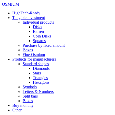
OSMIUM
HighTech-Ready
Tangible investment
Individual products
Disks
Barren
Coin Disks
Squares
Purchase by fixed amount
Boxes
Fine-Osmium
Products for manufacturers
Standard shapes
Diamonds
Stars
Triangles
Hexagons
Symbols
Letters & Numbers
Split bars
Boxes
Buy monthly
Other