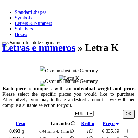
Standard shapes
Symbols
Letters & Numbers
Split bars
Boxes
Letras e números
» Letra K
Each piece is unique - with an individual weight and price.
Please select the specific pieces you would like to purchase.
Alternatively, you may indicate a desired amount – we will then
compile a suitable selection for you.
Peso
Tamanho
Brilho
Preço
0.093 g
€
335.89
6.04 mm x 4.41 mm
2