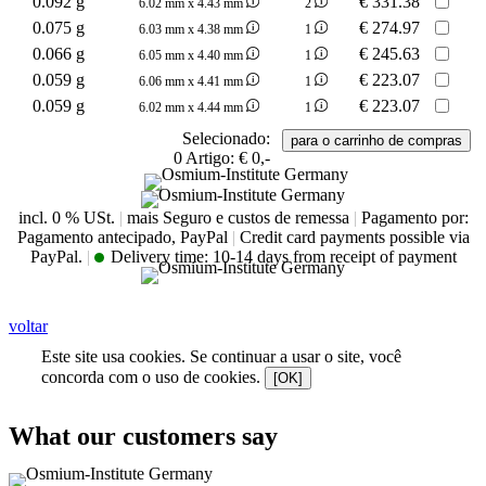
0.092 g
€
331.38
6.02 mm x 4.43 mm
2
0.075 g
€
274.97
6.03 mm x 4.38 mm
1
0.066 g
€
245.63
6.05 mm x 4.40 mm
1
0.059 g
€
223.07
6.06 mm x 4.41 mm
1
0.059 g
€
223.07
6.02 mm x 4.44 mm
1
Selecionado:
0
Artigo:
€ 0,-
incl. 0 % USt.
|
mais Seguro e custos de remessa
|
Pagamento por:
Pagamento antecipado, PayPal
|
Credit card payments possible via
PayPal.
|
Delivery time:
10-14 days from receipt of payment
voltar
Este site usa cookies. Se continuar a usar o site, você
concorda com o uso de cookies.
[OK]
What our customers say