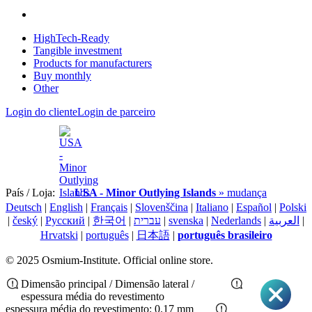
HighTech-Ready
Tangible investment
Products for manufacturers
Buy monthly
Other
Login do cliente
Login de parceiro
País / Loja:
USA - Minor Outlying Islands
» mudança
Deutsch
|
English
|
Français
|
Slovenščina
|
Italiano
|
Español
|
Polski
|
český
|
Pусский
|
한국어
|
עברית
|
svenska
|
Nederlands
|
العربية
|
Hrvatski
|
português
|
日本語
|
português brasileiro
© 2025 Osmium-Institute. Official online store.
Dimensão principal / Dimensão lateral /
espessura média do revestimento
espessura média do revestimento: 0.17 mm