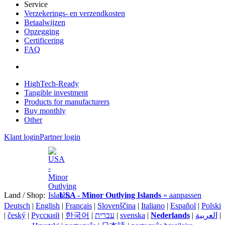
Service
Verzekerings- en verzendkosten
Betaalwijzen
Opzegging
Certificering
FAQ
HighTech-Ready
Tangible investment
Products for manufacturers
Buy monthly
Other
Klant login
Partner login
Land / Shop:
USA - Minor Outlying Islands
» aanpassen
Deutsch
|
English
|
Français
|
Slovenščina
|
Italiano
|
Español
|
Polski
|
český
|
Pусский
|
한국어
|
עברית
|
svenska
|
Nederlands
|
العربية
|