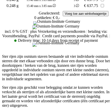
0.248 g
€
637.75
15.40 mm x 3.85 mm
3
Geselecteerd:
0
artikelen:
€ 0,-
incl. 0 % GST
|
plus Verzekering en verzendkosten
|
betaling via:
Vooruitbetaling, PayPal
|
Credit card payments possible via PayPal.
|
Delivery time:
10-14 days from receipt of payment
Ster rijen zijn osmium staven bestaande uit vier individuele osmium
sterren die met elkaar verbonden zijn door een dunne brug. Door het
doorknippen / breken van de brug, kunnen ster rijen worden
opgedeeld in individuele osmium staven met kleine randen (sterren),
vergelijkbaar met het opdelen van goud of andere edelmetaal staven
in individuele segmenten.
Ster rijen zijn geschikt voor belegging omdat ze kunnen worden
verkocht als sterrijen of als afzonderlijke baren met kleine randen. In
het laatste geval wordt het certificaat van de sterrenrij ongeldig
gemaakt en worden vier afzonderlijke certificaten (één certificaat per
ster) uitgegeven.