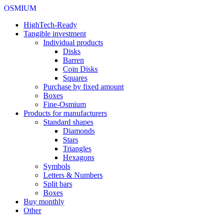
OSMIUM
HighTech-Ready
Tangible investment
Individual products
Disks
Barren
Coin Disks
Squares
Purchase by fixed amount
Boxes
Fine-Osmium
Products for manufacturers
Standard shapes
Diamonds
Stars
Triangles
Hexagons
Symbols
Letters & Numbers
Split bars
Boxes
Buy monthly
Other