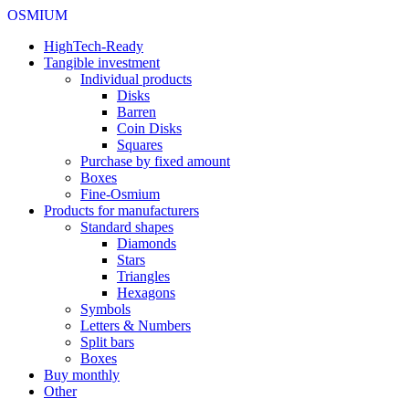
OSMIUM
HighTech-Ready
Tangible investment
Individual products
Disks
Barren
Coin Disks
Squares
Purchase by fixed amount
Boxes
Fine-Osmium
Products for manufacturers
Standard shapes
Diamonds
Stars
Triangles
Hexagons
Symbols
Letters & Numbers
Split bars
Boxes
Buy monthly
Other