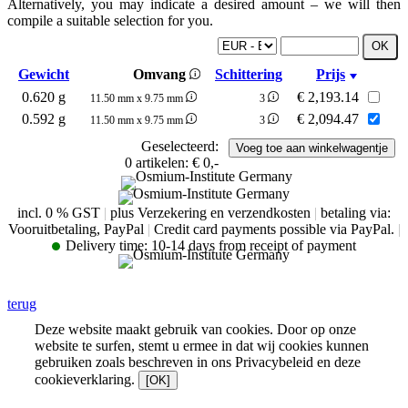
Alternatively, you may indicate a desired amount – we will then
compile a suitable selection for you.
Gewicht
Omvang
Schittering
Prijs
0.620 g
€
2,193.14
11.50 mm x 9.75 mm
3
0.592 g
€
2,094.47
11.50 mm x 9.75 mm
3
Geselecteerd:
0
artikelen:
€ 0,-
incl. 0 % GST
|
plus Verzekering en verzendkosten
|
betaling via:
Vooruitbetaling, PayPal
|
Credit card payments possible via PayPal.
|
Delivery time:
10-14 days from receipt of payment
terug
Deze website maakt gebruik van cookies. Door op onze
website te surfen, stemt u ermee in dat wij cookies kunnen
gebruiken zoals beschreven in ons Privacybeleid en deze
cookieverklaring.
[OK]