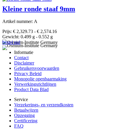
Kleine ronde staaf 9mm
Artikel nummer: A
Prijs: € 2,329.73 - € 2,574.16
Gewicht: 0.499 g - 0.552 g
bestel nu!
Informatie
Contact
Disclaimer
Gebruikersvoorwaarden
Privacy Beleid
Monopolie openbaarmaking
Verwerkingsrichtlijnen
Product Data Blad
Service
Verzekerings- en verzendkosten
Betaalwijzen
Opzegging
Certificering
FAQ