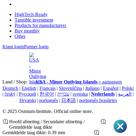
HighTech-Ready
Tangible investment
Products for manufacturers
Buy monthly
Other
Klant login
Partner login
Land / Shop:
USA - Minor Outlying Islands
» aanpassen
Deutsch
|
English
|
Français
|
Slovenščina
|
Italiano
|
Español
|
Polski
|
český
|
Pусский
|
한국어
|
עברית
|
svenska
|
Nederlands
|
العربية
|
Hrvatski
|
português
|
日本語
|
português brasileiro
© 2025 Osmium-Institute. Official online store.
Hoofd afmeting / Secundaire afmeting /
Gemiddelde laag dikte
Gemiddelde laag dikte: 0.39 mm