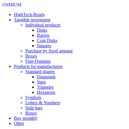
OSMIUM
HighTech-Ready
Tangible investment
Individual products
Disks
Barren
Coin Disks
Squares
Purchase by fixed amount
Boxes
Fine-Osmium
Products for manufacturers
Standard shapes
Diamonds
Stars
Triangles
Hexagons
Symbols
Letters & Numbers
Split bars
Boxes
Buy monthly
Other