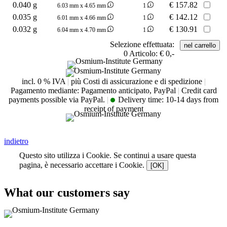
0.040 g
€
157.82
6.03 mm x 4.65 mm
1
0.035 g
€
142.12
6.01 mm x 4.66 mm
1
0.032 g
€
130.91
6.04 mm x 4.70 mm
1
Selezione effettuata:
0
Articolo:
€ 0,-
incl. 0 % IVA
|
più Costi di assicurazione e di spedizione
|
Pagamento mediante: Pagamento anticipato, PayPal
|
Credit card
payments possible via PayPal.
|
Delivery time:
10-14 days from
receipt of payment
indietro
Questo sito utilizza i Cookie. Se continui a usare questa
pagina, è necessario accettare i Cookie.
[OK]
What our customers say