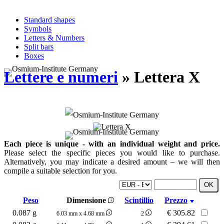
Standard shapes
Symbols
Letters & Numbers
Split bars
Boxes
Lettere e numeri
» Lettera X
Each piece is unique - with an individual weight and price.
Please select the specific pieces you would like to purchase.
Alternatively, you may indicate a desired amount – we will then
compile a suitable selection for you.
Peso
Dimensione
Scintillio
Prezzo
0.087 g
€
305.82
6.03 mm x 4.68 mm
2