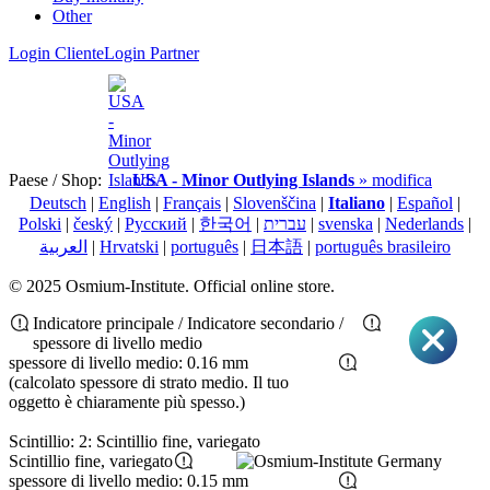
Other
Login Cliente
Login Partner
Paese / Shop:
USA - Minor Outlying Islands
» modifica
Deutsch
|
English
|
Français
|
Slovenščina
|
Italiano
|
Español
|
Polski
|
český
|
Pусский
|
한국어
|
עברית
|
svenska
|
Nederlands
|
العربية
|
Hrvatski
|
português
|
日本語
|
português brasileiro
© 2025 Osmium-Institute. Official online store.
Indicatore principale / Indicatore secondario /
spessore di livello medio
spessore di livello medio: 0.16 mm
(calcolato spessore di strato medio. Il tuo
oggetto è chiaramente più spesso.)
Scintillio: 2: Scintillio fine, variegato
Scintillio fine, variegato
spessore di livello medio: 0.15 mm