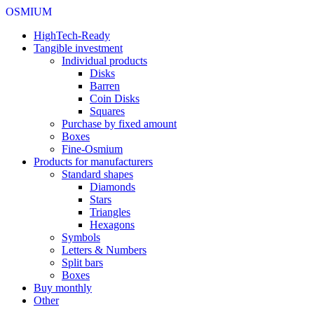
OSMIUM
HighTech-Ready
Tangible investment
Individual products
Disks
Barren
Coin Disks
Squares
Purchase by fixed amount
Boxes
Fine-Osmium
Products for manufacturers
Standard shapes
Diamonds
Stars
Triangles
Hexagons
Symbols
Letters & Numbers
Split bars
Boxes
Buy monthly
Other