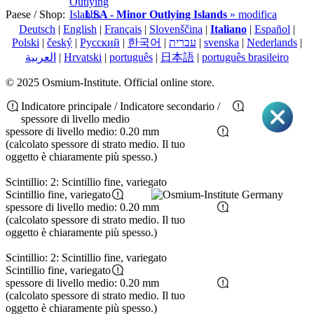
Paese / Shop:
USA - Minor Outlying Islands
» modifica
Deutsch
|
English
|
Français
|
Slovenščina
|
Italiano
|
Español
|
Polski
|
český
|
Pусский
|
한국어
|
עברית
|
svenska
|
Nederlands
|
العربية
|
Hrvatski
|
português
|
日本語
|
português brasileiro
© 2025 Osmium-Institute. Official online store.
Indicatore principale / Indicatore secondario /
spessore di livello medio
spessore di livello medio: 0.20 mm
(calcolato spessore di strato medio. Il tuo
oggetto è chiaramente più spesso.)
Scintillio: 2: Scintillio fine, variegato
Scintillio fine, variegato
spessore di livello medio: 0.20 mm
(calcolato spessore di strato medio. Il tuo
oggetto è chiaramente più spesso.)
Scintillio: 2: Scintillio fine, variegato
Scintillio fine, variegato
spessore di livello medio: 0.20 mm
(calcolato spessore di strato medio. Il tuo
oggetto è chiaramente più spesso.)