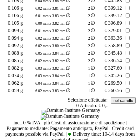
0.108 g
€
405.83
6.04 mm x 3.88 mm
2
0.106 g
€
399.12
6.02 mm x 3.81 mm
2
0.106 g
€
399.12
6.01 mm x 3.83 mm
2
0.105 g
€
396.89
6.00 mm x 3.82 mm
2
0.099 g
€
379.01
6.01 mm x 3.82 mm
2
0.094 g
€
363.36
6.02 mm x 3.82 mm
2
0.092 g
€
358.89
6.02 mm x 3.80 mm
2
0.088 g
€
345.48
6.05 mm x 3.84 mm
2
0.085 g
€
336.54
6.02 mm x 3.82 mm
2
0.082 g
€
327.60
6.03 mm x 3.82 mm
1
0.074 g
€
305.26
6.03 mm x 3.84 mm
1
0.062 g
€
269.50
6.04 mm x 3.84 mm
1
0.059 g
€
260.56
6.02 mm x 3.83 mm
1
Selezione effettuata:
0
Articolo:
€ 0,-
incl. 0 % IVA
|
più Costi di assicurazione e di spedizione
|
Pagamento mediante: Pagamento anticipato, PayPal
|
Credit card
payments possible via PayPal.
|
Delivery time:
10-14 days from
receipt of payment