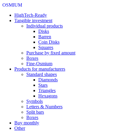
OSMIUM
HighTech-Ready
Tangible investment
Individual products
Disks
Barren
Coin Disks
Squares
Purchase by fixed amount
Boxes
Fine-Osmium
Products for manufacturers
Standard shapes
Diamonds
Stars
Triangles
Hexagons
Symbols
Letters & Numbers
Split bars
Boxes
Buy monthly
Other