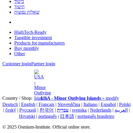
ביטול
תיעוד
שאלות נפוצות
HighTech-Ready
Tangible investment
Products for manufacturers
Buy monthly
Other
Customer login
Partner login
Country / Shop:
USA - Minor Outlying Islands
» modify
Deutsch
|
English
|
Français
|
Slovenščina
|
Italiano
|
Español
|
Polski
|
العربية
|
Nederlands
|
svenska
|
עברית
|
한국어
|
Pусский
|
český
|
Hrvatski
|
português
|
日本語
|
português brasileiro
© 2025 Osmium-Institute. Official online store.