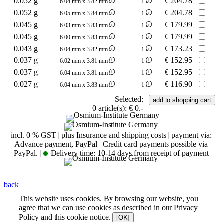
0.052 g
€
204.78
6.04 mm x 3.82 mm
1
0.052 g
€
204.78
6.05 mm x 3.84 mm
1
0.045 g
€
179.99
6.03 mm x 3.83 mm
1
0.045 g
€
179.99
6.00 mm x 3.83 mm
1
0.043 g
€
173.23
6.04 mm x 3.82 mm
1
0.037 g
€
152.95
6.02 mm x 3.81 mm
1
0.037 g
€
152.95
6.04 mm x 3.81 mm
1
0.027 g
€
116.90
6.04 mm x 3.83 mm
1
Selected:
0
article(s):
€ 0,-
incl. 0 % GST
|
plus Insurance and shipping costs
|
payment via:
Advance payment, PayPal
|
Credit card payments possible via
PayPal.
|
Delivery time:
10-14 days from receipt of payment
back
This website uses cookies. By browsing our website, you
agree that we can use cookies as described in our Privacy
Policy and this cookie notice.
[OK]